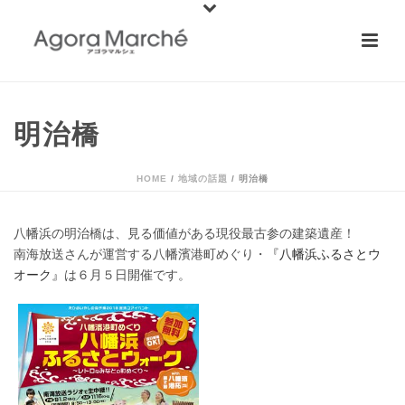
明治橋
HOME
/
地域の話題
/ 明治橋
八幡浜の明治橋は、見る価値がある現役最古参の建築遺産！
南海放送さんが運営する八幡濱港町めぐり・
『
八幡浜ふるさとウ
オーク』
は６月５日開催です。