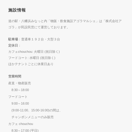
施設情報
道の駅・八幡浜みなっと内「物販・飲食施設アゴラマルシェ」は「株式会社ア
ゴラ」が民設民営にて運営しております。
駐車場
：普通車１９２台・大型３台
定休日
：
カフェchouchou: 火曜日 (祝日除く)
フードコート: 水曜日 (祝日除く)
ほかテナントごとに休業日あり
営業時間
産直・物産販売
8:30～18:00
フードコート
9:00～16:00
(9:00-11:00、15:00-16:00)の間は、
チャンポンメニューのみ販売
カフェ chouchou
8:30～17:00 (平日)