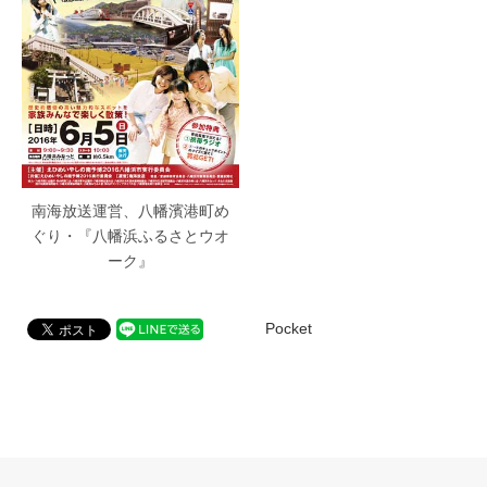
南海放送運営、八幡濱港町め
ぐり・『八幡浜ふるさとウオ
ーク』
Pocket