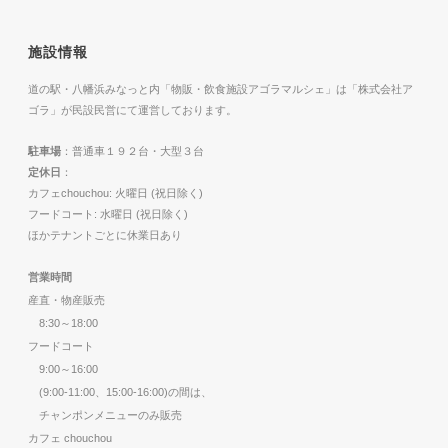
施設情報
道の駅・八幡浜みなっと内「物販・飲食施設アゴラマルシェ」は「株式会社ア
ゴラ」が民設民営にて運営しております。
駐車場
：普通車１９２台・大型３台
定休日
：
カフェchouchou: 火曜日 (祝日除く)
フードコート: 水曜日 (祝日除く)
ほかテナントごとに休業日あり
営業時間
産直・物産販売
8:30～18:00
フードコート
9:00～16:00
(9:00-11:00、15:00-16:00)の間は、
チャンポンメニューのみ販売
カフェ chouchou