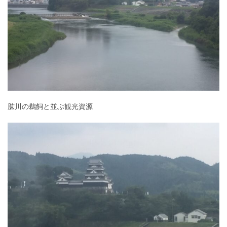
肱川の鵜飼と並ぶ観光資源