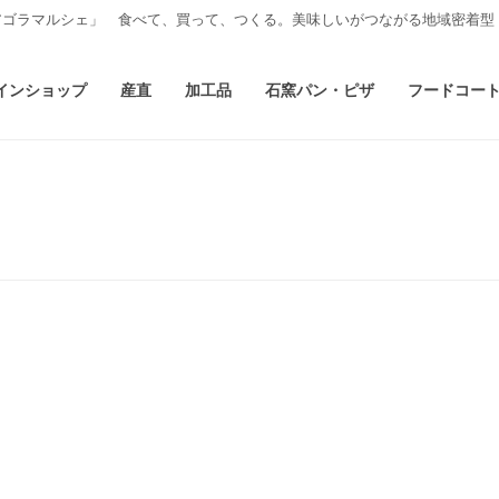
アゴラマルシェ」 食べて、買って、つくる。美味しいがつながる地域密着型
インショップ
産直
加工品
石窯パン・ピザ
フードコー