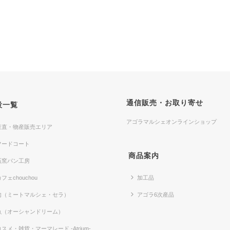
通信販売・お取り寄せ
設一覧
アゴラマルシェオンラインショップ
産直・物産販売エリア
フードコート
商品案内
石窯パン工房
フェchouchou
加工品
肉（ミートマルシェ・セラ）
アゴラ6次産品
魚（オーシャンドリーム）
コスメ・雑貨・マーマレード -Atrium-