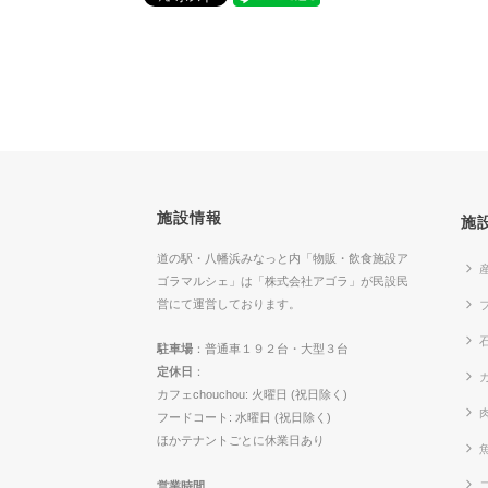
施設情報
施
道の駅・八幡浜みなっと内「物販・飲食施設ア
ゴラマルシェ」は「株式会社アゴラ」が民設民
営にて運営しております。
駐車場
：普通車１９２台・大型３台
定休日
：
カ
カフェchouchou: 火曜日 (祝日除く)
フードコート: 水曜日 (祝日除く)
ほかテナントごとに休業日あり
営業時間