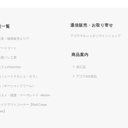
通信販売・お取り寄せ
設一覧
アゴラマルシェオンラインショップ
産直・物産販売エリア
フードコート
商品案内
石窯パン工房
フェchouchou
加工品
肉（ミートマルシェ・セラ）
アゴラ6次産品
魚（オーシャンドリーム）
コスメ・雑貨・マーマレード -Atrium-
テイクアウトコーナー【Roll Crepe
fee】