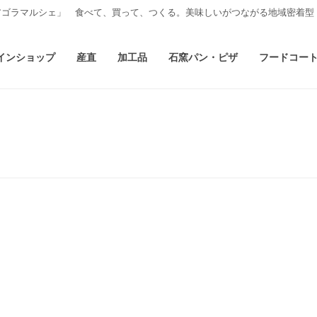
アゴラマルシェ」 食べて、買って、つくる。美味しいがつながる地域密着型
インショップ
産直
加工品
石窯パン・ピザ
フードコー