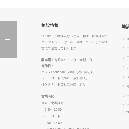
施設情報
施
道の駅・八幡浜みなっと内「物販・飲食施設ア
ゴラマルシェ」は「株式会社アゴラ」が民設民
営にて運営しております。
駐車場
：普通車１９２台・大型３台
定休日
：
カ
カフェchouchou: 火曜日 (祝日除く)
フードコート: 水曜日 (祝日除く)
ほかテナントごとに休業日あり
営業時間
産直・物産販売
8:30～18:00
Cof
フードコート
9:00～16:00