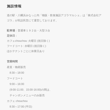
施設情報
道の駅・八幡浜みなっと内「物販・飲食施設アゴラマルシェ」は「株式会社ア
ゴラ」が民設民営にて運営しております。
駐車場
：普通車１９２台・大型３台
定休日
：
カフェchouchou: 火曜日 (祝日除く)
フードコート: 水曜日 (祝日除く)
ほかテナントごとに休業日あり
営業時間
産直・物産販売
8:30～18:00
フードコート
9:00～16:00
(9:00-11:00、15:00-16:00)の間は、
チャンポンメニューのみ販売
カフェ chouchou
8:30～17:00 (平日)