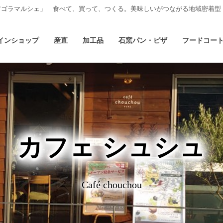
アゴラマルシェ」 食べて、買って、つくる。美味しいがつながる地域密着型
インショップ
産直
加工品
石窯パン・ピザ
フードコー
カフェ シュシュ
Café chouchou