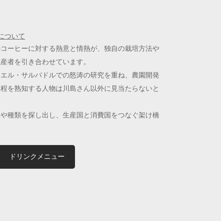
について
のコーヒーに対する熱意と情熱が、独自の栽培方法や
生産者を引き合わせています。
、エル・サルバドルでの怒涛の研究を重ね、農園開発
工程を熟知する人物は川島さん以外に見当たらないと
豆や種類を探し出し、生産国と消費国をつなぐ架け橋
ドリンクメニュー