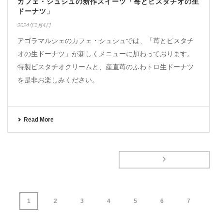
カフェ・シュシュの新作スイーツ「苺とピスタチオの生
ドーナツ」
2024年1月4日
アゴラマルシェのカフェ・シュシュでは、「苺とピスタチ
オの生ドーナツ」が新しくメニューに加わっております。
特製ピスタチオクリームと、産直苺のふわトロ生ドーナツ
を是非お楽しみください。
Read More
1
2
3
4
5
6
7