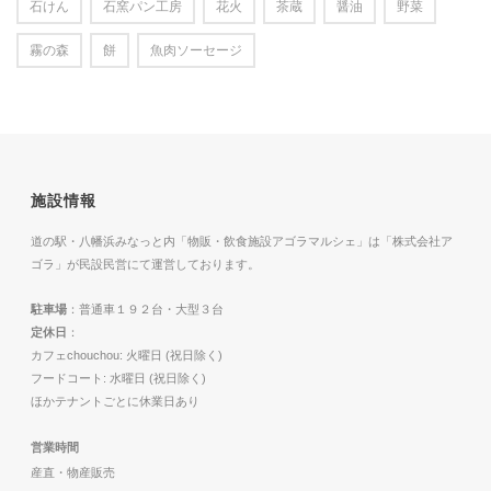
石けん
石窯パン工房
花火
茶蔵
醤油
野菜
霧の森
餅
魚肉ソーセージ
施設情報
道の駅・八幡浜みなっと内「物販・飲食施設アゴラマルシェ」は「株式会社ア
ゴラ」が民設民営にて運営しております。
駐車場
：普通車１９２台・大型３台
定休日
：
カフェchouchou: 火曜日 (祝日除く)
フードコート: 水曜日 (祝日除く)
ほかテナントごとに休業日あり
営業時間
産直・物産販売