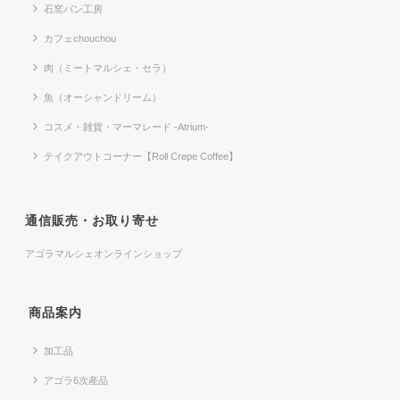
石窯パン工房
カフェchouchou
肉（ミートマルシェ・セラ）
魚（オーシャンドリーム）
コスメ・雑貨・マーマレード -Atrium-
テイクアウトコーナー【Roll Crepe Coffee】
通信販売・お取り寄せ
アゴラマルシェオンラインショップ
商品案内
加工品
アゴラ6次産品