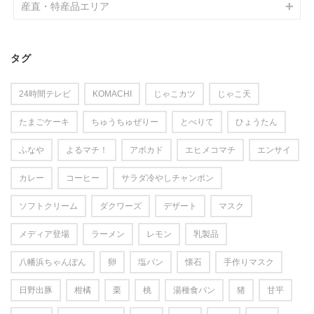
産直・特産品エリア
タグ
24時間テレビ
KOMACHI
じゃこカツ
じゃこ天
たまごケーキ
ちゅうちゅぜりー
とべりて
ひょうたん
ふなや
よるマチ！
アボカド
エヒメコマチ
エンサイ
カレー
コーヒー
サラダ冷やしチャンポン
ソフトクリーム
ダクワーズ
デザート
マスク
メディア登場
ラーメン
レモン
乳製品
八幡浜ちゃんぽん
卵
塩パン
懐石
手作りマスク
日野出豚
柑橘
栗
桃
湯種食パン
猪
甘平