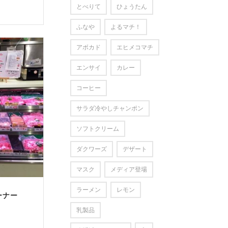
とべりて
ひょうたん
ふなや
よるマチ！
アボカド
エヒメコマチ
エンサイ
カレー
コーヒー
サラダ冷やしチャンポン
ソフトクリーム
ダクワーズ
デザート
マスク
メディア登場
ラーメン
レモン
コーナー
！
乳製品