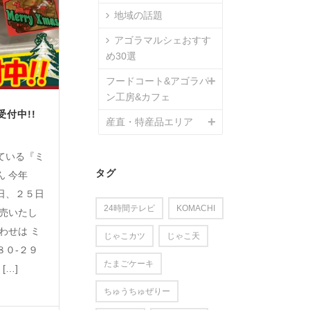
地域の話題
アゴラマルシェおすす
め30選
フードコート&アゴラパ
ン工房&カフェ
付中!!
産直・特産品エリア
ている『ミ
タグ
ん 今年
日、２５日
24時間テレビ
KOMACHI
販売いたし
わせは ミ
じゃこカツ
じゃこ天
８０-２９
たまごケーキ
[…]
ちゅうちゅぜりー