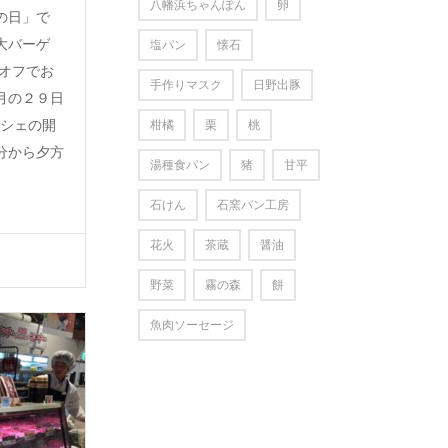
八幡浜ちゃんぽん
卵
の日」で
大バーゲ
塩パン
懐石
％オフでお
手作りマスク
日野出豚
月の２９日
ルシェの開
柑橘
栗
桃
分から夕方
湯種食パン
猪
甘平
石けん
石窯パン工房
花火
茶蔵
醤油
野菜
霧の森
餅
魚肉ソーセージ