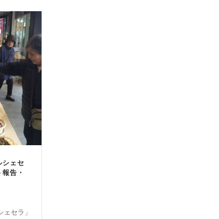
ルシェセ
ト報告・
シェセラ」