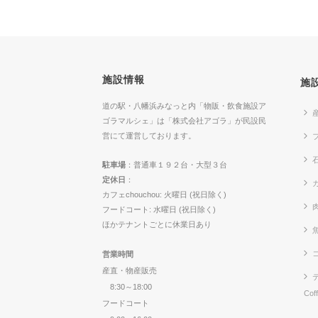
施設情報
施
道の駅・八幡浜みなっと内「物販・飲食施設ア
ゴラマルシェ」は「株式会社アゴラ」が民設民
営にて運営しております。
駐車場
：普通車１９２台・大型３台
定休日
：
カ
カフェchouchou: 火曜日 (祝日除く)
フードコート: 水曜日 (祝日除く)
ほかテナントごとに休業日あり
営業時間
産直・物産販売
8:30～18:00
Cof
フードコート