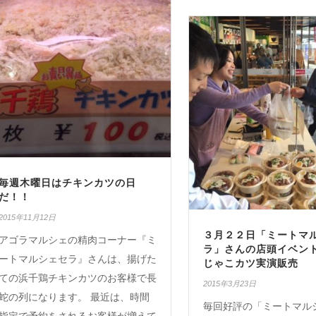
毎週木曜日はチキンカツの日
だ！！
2015年11月12日
３月２２日「ミートマ
アゴラマルシェの精肉コーナー『ミ
ラ」さんの店頭イベン
ートマルシェセラ』さんは、揚げた
じゃこカツ実演販売
ての浜千鶏チキンカツのお客様で長
2015年3月23日
蛇の列になります。 最近は、時間
毎回好評の「ミートマル
指定で予約をされるお客様が増えて