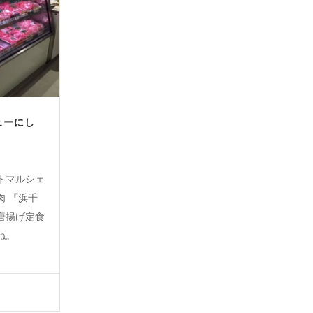
ューにし
トマルシェ
肉 『浜千
唐揚げ定食
ね。