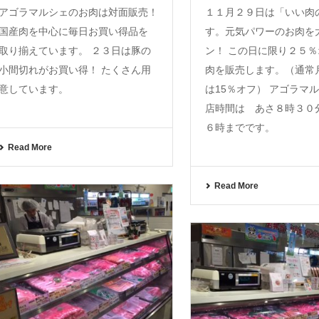
アゴラマルシェのお肉は対面販売！
１１月２９日は「いい肉
国産肉を中心に毎日お買い得品を
す。元気パワーのお肉を
取り揃えています。 ２３日は豚の
ン！ この日に限り２５
小間切れがお買い得！ たくさん用
肉を販売します。（通常
意しています。
は15％オフ） アゴラマ
店時間は あさ８時３０
６時までです。
Read More
Read More