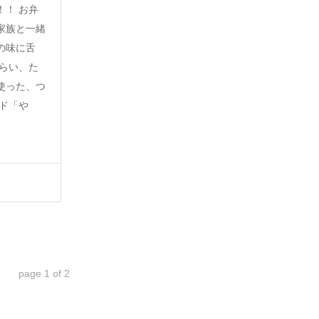
！！ お弁
家族と一緒
の味に舌
くらい、た
使った、つ
ード「や
page
1
of
2