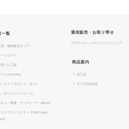
通信販売・お取り寄せ
設一覧
アゴラマルシェオンラインショップ
産直・物産販売エリア
フードコート
商品案内
石窯パン工房
フェchouchou
加工品
肉（ミートマルシェ・セラ）
アゴラ6次産品
魚（オーシャンドリーム）
コスメ・雑貨・マーマレード -Atrium-
テイクアウトコーナー【Roll Crepe
fee】