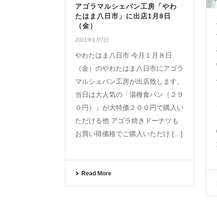
アゴラマルシェパン工房「やわ
たはま八日市」に出店1月8日
（金）
2021年1月7日
やわたはま八日市 今月１月８日
（金）のやわたはま八日市にアゴラ
マルシェパン工房が出店致します。
当日は大人気の「湯種食パン（２９
０円）」が大特価２００円で購入い
ただける他 アゴラ焼きドーナツも
お買い得価格でご購入いただけ […]
Read More