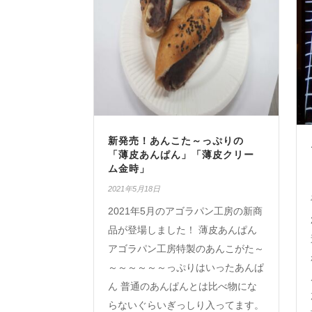
新発売！あんこた～っぷりの
「薄皮あんぱん」「薄皮クリー
ム金時」
2021年5月18日
2021年5月のアゴラパン工房の新商
品が登場しました！ 薄皮あんぱん
アゴラパン工房特製のあんこがた～
～～～～～～っぷりはいったあんぱ
ん 普通のあんぱんとは比べ物にな
らないぐらいぎっしり入ってます。