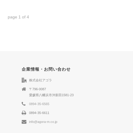
page
1
of
4
企業情報・お問い合わせ
株式会社アゴラ
〒796-0087
愛媛県八幡浜市沖新田1581-23
0894-35-6565
0894-35-6611
info@agora-m.co.jp