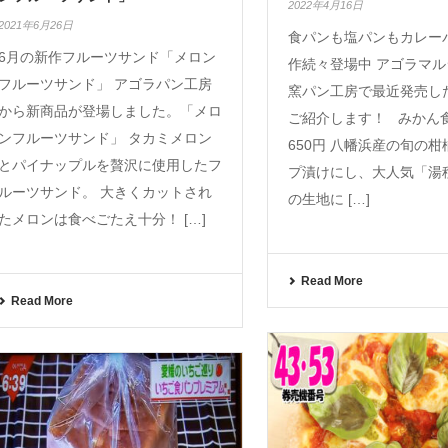
2022年4月16日
2021年6月26日
食パンも塩パンもカレー
6月の新作フルーツサンド「メロン
作続々登場中 アゴラマ
フルーツサンド」 アゴラパン工房
窯パン工房で最近発売し
から新商品が登場しました。「メロ
ご紹介します！ みかん食
ンフルーツサンド」 タカミメロン
650円 八幡浜産の旬の
とパイナップルを贅沢に使用したフ
プ漬けにし、大人気「湯
ルーツサンド。 大きくカットされ
の生地に […]
たメロンは食べごたえ十分！ […]
Read More
Read More