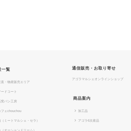
通信販売・お取り寄せ
設一覧
アゴラマルシェオンラインショップ
産直・物産販売エリア
フードコート
商品案内
石窯パン工房
フェchouchou
加工品
肉（ミートマルシェ・セラ）
アゴラ6次産品
魚（オーシャンドリーム）