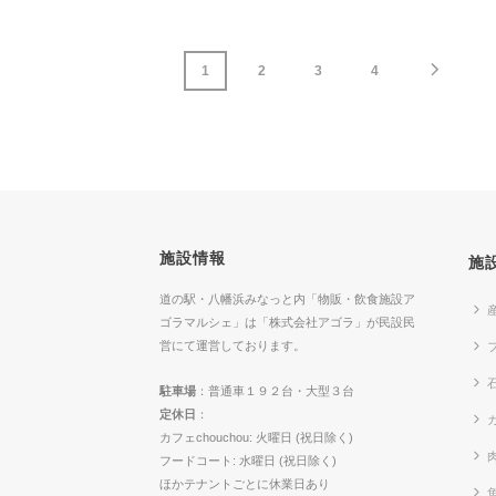
1
2
3
4
施設情報
施
道の駅・八幡浜みなっと内「物販・飲食施設ア
ゴラマルシェ」は「株式会社アゴラ」が民設民
営にて運営しております。
駐車場
：普通車１９２台・大型３台
定休日
：
カ
カフェchouchou: 火曜日 (祝日除く)
フードコート: 水曜日 (祝日除く)
ほかテナントごとに休業日あり