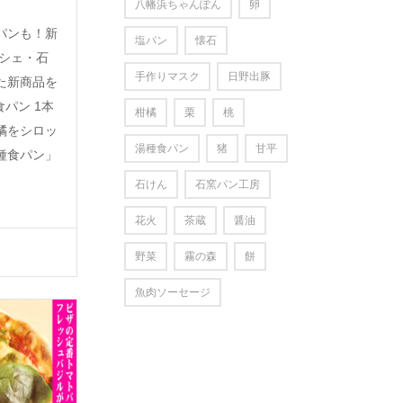
八幡浜ちゃんぽん
卵
パンも！新
塩パン
懐石
ルシェ・石
手作りマスク
日野出豚
た新商品を
パン 1本
柑橘
栗
桃
柑橘をシロッ
湯種食パン
猪
甘平
種食パン」
石けん
石窯パン工房
花火
茶蔵
醤油
野菜
霧の森
餅
魚肉ソーセージ