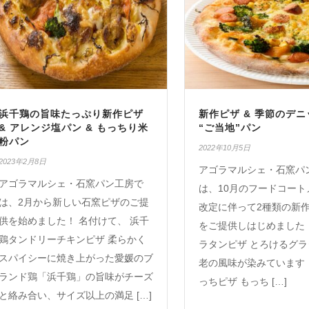
浜千鶏の旨味たっぷり新作ピザ
新作ピザ & 季節のデニ
& アレンジ塩パン & もっちり米
“ご当地”パン
粉パン
2022年10月5日
2023年2月8日
アゴラマルシェ・石窯パ
アゴラマルシェ・石窯パン工房で
は、10月のフードコート
は、2月から新しい石窯ピザのご提
改定に伴って2種類の新
供を始めました！ 名付けて、 浜千
をご提供しはじめました
鶏タンドリーチキンピザ 柔らかく
ラタンピザ とろけるグ
スパイシーに焼き上がった愛媛のブ
老の風味が染みています
ランド鶏「浜千鶏」の旨味がチーズ
っちピザ もっち […]
と絡み合い、サイズ以上の満足 […]