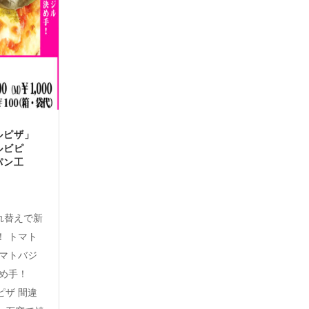
ルピザ」
ルビピ
パン工
入れ替えで新
！ トマト
トマトバジ
決め手！
ピザ 間違