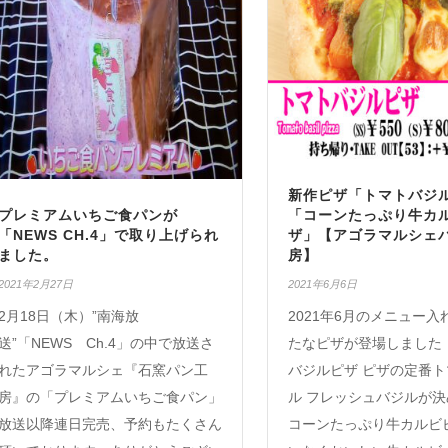
新作ピザ「トマトバジ
プレミアムいちご食パンが
「コーンたっぷり牛カ
「NEWS CH.4」で取り上げられ
ザ」【アゴラマルシェ
ました。
房】
2021年2月27日
2021年6月6日
2月18日（木）”南海放
2021年6月のメニュー
送”「NEWS Ch.4」の中で放送さ
たなピザが登場しました
れたアゴラマルシェ『石窯パン工
バジルピザ ピザの定番
房』の「プレミアムいちご食パン」
ル フレッシュバジルが
放送以降連日完売、予約もたくさん
コーンたっぷり牛カルビ