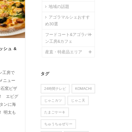
地域の話題
アゴラマルシェおすす
め30選
フードコート&アゴラパ
ン工房&カフェ
ッシュ &
産直・特産品エリア
ン工房で
タグ
メニュー
作石窯ピザ
24時間テレビ
KOMACHI
！ エビグ
じゃこカツ
じゃこ天
ラタンに海
！ 明太も
たまごケーキ
ちゅうちゅぜりー