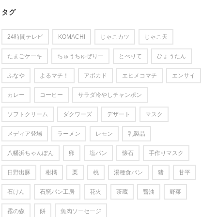
タグ
24時間テレビ
KOMACHI
じゃこカツ
じゃこ天
たまごケーキ
ちゅうちゅぜりー
とべりて
ひょうたん
ふなや
よるマチ！
アボカド
エヒメコマチ
エンサイ
カレー
コーヒー
サラダ冷やしチャンポン
ソフトクリーム
ダクワーズ
デザート
マスク
メディア登場
ラーメン
レモン
乳製品
八幡浜ちゃんぽん
卵
塩パン
懐石
手作りマスク
日野出豚
柑橘
栗
桃
湯種食パン
猪
甘平
石けん
石窯パン工房
花火
茶蔵
醤油
野菜
霧の森
餅
魚肉ソーセージ