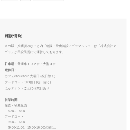
施設情報
道の駅・八幡浜みなっと内「物販・飲食施設アゴラマルシェ」は「株式会社ア
ゴラ」が民設民営にて運営しております。
駐車場
：普通車１９２台・大型３台
定休日
：
カフェchouchou: 火曜日 (祝日除く)
フードコート: 水曜日 (祝日除く)
ほかテナントごとに休業日あり
営業時間
産直・物産販売
8:30～18:00
フードコート
9:00～16:00
(9:00-11:00、15:00-16:00)の間は、