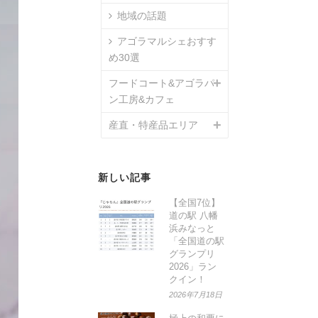
地域の話題
アゴラマルシェおすす
め30選
フードコート&アゴラパ
ン工房&カフェ
産直・特産品エリア
新しい記事
【全国7位】
道の駅 八幡
浜みなっと
「全国道の駅
グランプリ
2026」ラン
クイン！
2026年7月18日