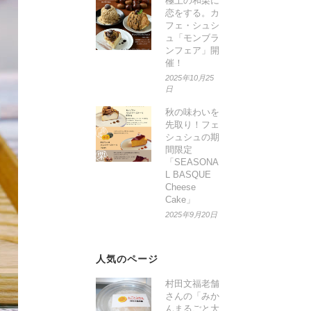
極上の和栗に
恋をする。カ
フェ・シュシ
ュ「モンブラ
ンフェア」開
催！
2025年10月25
日
秋の味わいを
先取り！フェ
シュシュの期
間限定
「SEASONA
L BASQUE
Cheese
Cake」
2025年9月20日
人気のページ
村田文福老舗
さんの「みか
んまるごと大