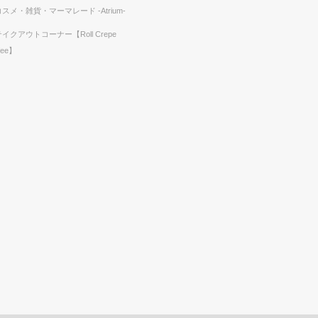
コスメ・雑貨・マーマレード -Atrium-
テイクアウトコーナー【Roll Crepe
fee】