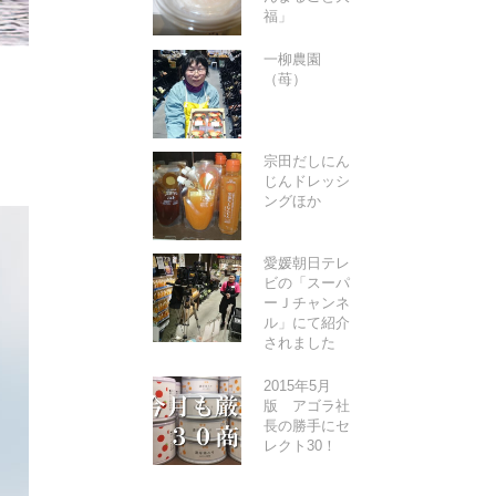
福」
一柳農園
（苺）
宗田だしにん
じんドレッシ
ングほか
愛媛朝日テレ
ビの「スーパ
ーＪチャンネ
ル」にて紹介
されました
2015年5月
版 アゴラ社
長の勝手にセ
レクト30！