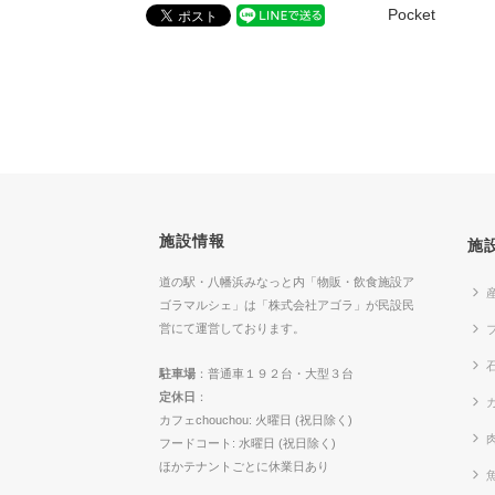
Pocket
施設情報
施
道の駅・八幡浜みなっと内「物販・飲食施設ア
ゴラマルシェ」は「株式会社アゴラ」が民設民
営にて運営しております。
駐車場
：普通車１９２台・大型３台
定休日
：
カ
カフェchouchou: 火曜日 (祝日除く)
フードコート: 水曜日 (祝日除く)
ほかテナントごとに休業日あり