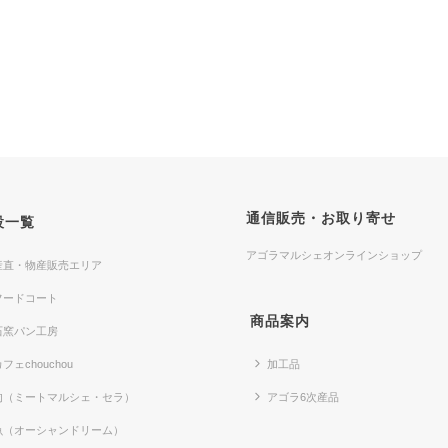
通信販売・お取り寄せ
設一覧
アゴラマルシェオンラインショップ
産直・物産販売エリア
フードコート
商品案内
石窯パン工房
フェchouchou
加工品
肉（ミートマルシェ・セラ）
アゴラ6次産品
魚（オーシャンドリーム）