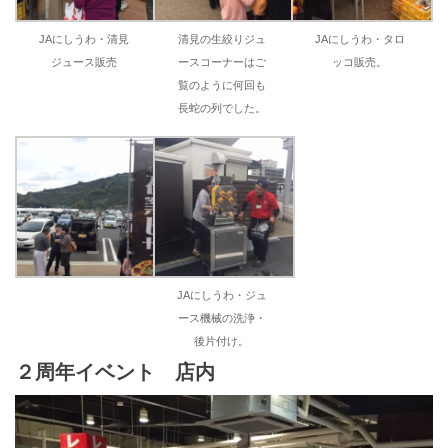
JAにしうわ・清見
清見の生絞りジュ
JAにしうわ・タロ
ジュース販売
ースコーナーはご
ッコ販売。
覧のように何回も
長蛇の列でした。
JAにしうわ・ジュ
ース機械の洗浄・
後片付け。
２周年イベント 店内