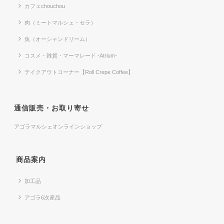
カフェchouchou
肉（ミートマルシェ・セラ）
魚（オーシャンドリーム）
コスメ・雑貨・マーマレード -Atrium-
テイクアウトコーナー【Roll Crepe Coffee】
通信販売・お取り寄せ
アゴラマルシェオンラインショップ
商品案内
加工品
アゴラ6次産品