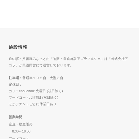
施設情報
道の駅・八幡浜みなっと内「物販・飲食施設アゴラマルシェ」は「株式会社ア
ゴラ」が民設民営にて運営しております。
駐車場
：普通車１９２台・大型３台
定休日
：
カフェchouchou: 火曜日 (祝日除く)
フードコート: 水曜日 (祝日除く)
ほかテナントごとに休業日あり
営業時間
産直・物産販売
8:30～18:00
フードコート