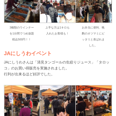
3種類のウインナー
上手な方は1キロも
お弁当に便利、晩
を1分間でつめ放題
入れたお客様も！
酌のオツマミにピ
税込500円！！
ッタリと喜ばれま
した。
JAにしうわイベント
JAにしうわさんは「清見タンゴールの生絞りジュース」「タロッ
コ」のお買い得販売を実施されました。
行列が出来るほど好評でした。