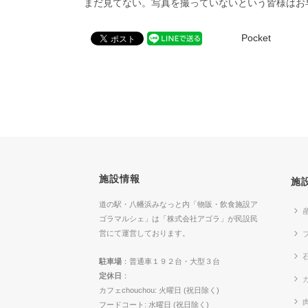
まだ見てない。写真を撮っていないという皆様はお
Pocket
施設情報
施
道の駅・八幡浜みなっと内「物販・飲食施設ア
ゴラマルシェ」は「株式会社アゴラ」が民設民
営にて運営しております。
駐車場
：普通車１９２台・大型３台
定休日
：
カ
カフェchouchou: 火曜日 (祝日除く)
フードコート: 水曜日 (祝日除く)