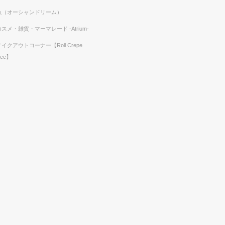
魚（オーシャンドリーム）
コスメ・雑貨・マーマレード -Atrium-
テイクアウトコーナー【Roll Crepe
fee】