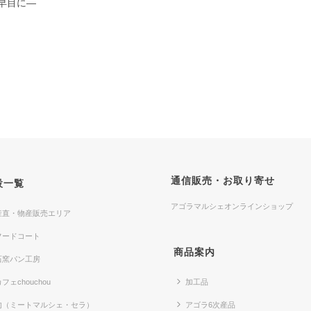
早目に―
通信販売・お取り寄せ
設一覧
アゴラマルシェオンラインショップ
産直・物産販売エリア
フードコート
商品案内
石窯パン工房
フェchouchou
加工品
肉（ミートマルシェ・セラ）
アゴラ6次産品