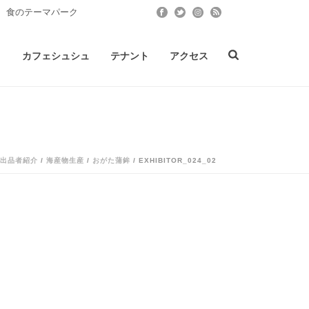
 食のテーマパーク
ト
カフェシュシュ
テナント
アクセス
出品者紹介
/
海産物生産
/
おがた蒲鉾
/ EXHIBITOR_024_02