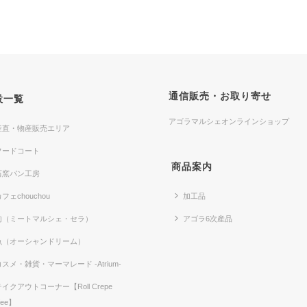
通信販売・お取り寄せ
設一覧
アゴラマルシェオンラインショップ
産直・物産販売エリア
フードコート
商品案内
石窯パン工房
フェchouchou
加工品
肉（ミートマルシェ・セラ）
アゴラ6次産品
魚（オーシャンドリーム）
コスメ・雑貨・マーマレード -Atrium-
テイクアウトコーナー【Roll Crepe
fee】