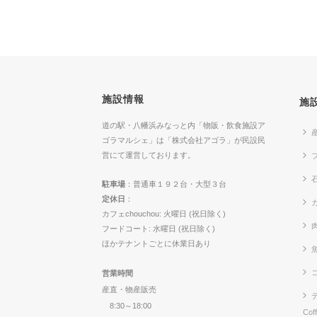
施設情報
施
道の駅・八幡浜みなっと内「物販・飲食施設ア
ゴラマルシェ」は「株式会社アゴラ」が民設民
営にて運営しております。
駐車場
：普通車１９２台・大型３台
定休日
：
カ
カフェchouchou: 火曜日 (祝日除く)
フードコート: 水曜日 (祝日除く)
ほかテナントごとに休業日あり
営業時間
産直・物産販売
8:30～18:00
Cof