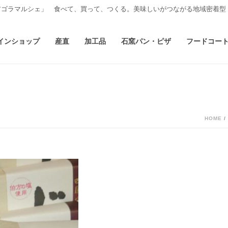
アゴラマルシェ」 食べて、買って、つくる。美味しいがつながる地域密着型
インショップ
産直
加工品
石窯パン・ピザ
フードコー
HOME
/