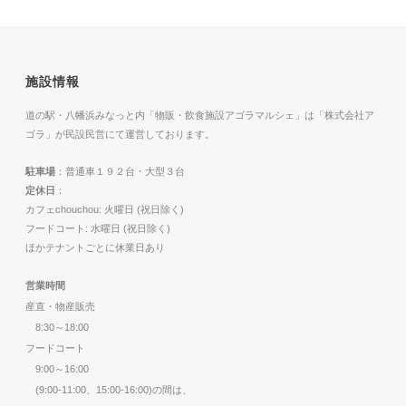
施設情報
道の駅・八幡浜みなっと内「物販・飲食施設アゴラマルシェ」は「株式会社ア
ゴラ」が民設民営にて運営しております。
駐車場
：普通車１９２台・大型３台
定休日
：
カフェchouchou: 火曜日 (祝日除く)
フードコート: 水曜日 (祝日除く)
ほかテナントごとに休業日あり
営業時間
産直・物産販売
8:30～18:00
フードコート
9:00～16:00
(9:00-11:00、15:00-16:00)の間は、