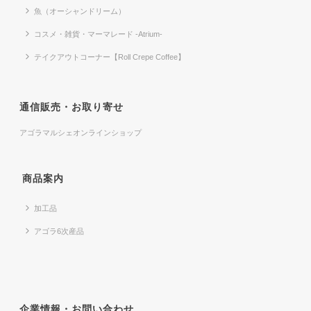
魚（オーシャンドリーム）
コスメ・雑貨・マーマレード -Atrium-
テイクアウトコーナー【Roll Crepe Coffee】
通信販売・お取り寄せ
アゴラマルシェオンラインショップ
商品案内
加工品
アゴラ6次産品
企業情報・お問い合わせ