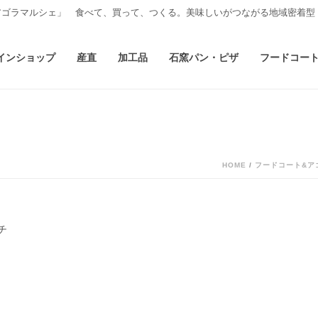
アゴラマルシェ」 食べて、買って、つくる。美味しいがつながる地域密着型
インショップ
産直
加工品
石窯パン・ピザ
フードコー
HOME
/
フードコート&ア
チ