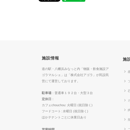
施設情報
施
道の駅・八幡浜みなっと内「物販・飲食施設ア
ゴラマルシェ」は「株式会社アゴラ」が民設民
営にて運営しております。
駐車場
：普通車１９２台・大型３台
定休日
：
カ
カフェchouchou: 火曜日 (祝日除く)
フードコート: 水曜日 (祝日除く)
ほかテナントごとに休業日あり
営業時間