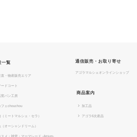
通信販売・お取り寄せ
設一覧
アゴラマルシェオンラインショップ
産直・物産販売エリア
フードコート
商品案内
石窯パン工房
フェchouchou
加工品
肉（ミートマルシェ・セラ）
アゴラ6次産品
魚（オーシャンドリーム）
コスメ・雑貨・マーマレード -Atrium-