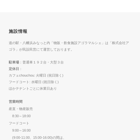
施設情報
道の駅・八幡浜みなっと内「物販・飲食施設アゴラマルシェ」は「株式会社ア
ゴラ」が民設民営にて運営しております。
駐車場
：普通車１９２台・大型３台
定休日
：
カフェchouchou: 火曜日 (祝日除く)
フードコート: 水曜日 (祝日除く)
ほかテナントごとに休業日あり
営業時間
産直・物産販売
8:30～18:00
フードコート
9:00～16:00
(9:00-11:00、15:00-16:00)の間は、