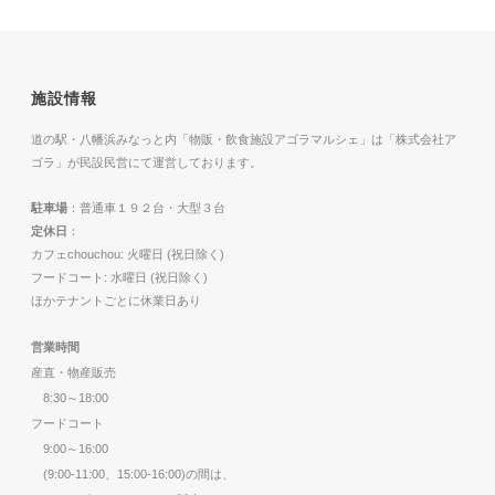
施設情報
道の駅・八幡浜みなっと内「物販・飲食施設アゴラマルシェ」は「株式会社ア
ゴラ」が民設民営にて運営しております。
駐車場
：普通車１９２台・大型３台
定休日
：
カフェchouchou: 火曜日 (祝日除く)
フードコート: 水曜日 (祝日除く)
ほかテナントごとに休業日あり
営業時間
産直・物産販売
8:30～18:00
フードコート
9:00～16:00
(9:00-11:00、15:00-16:00)の間は、