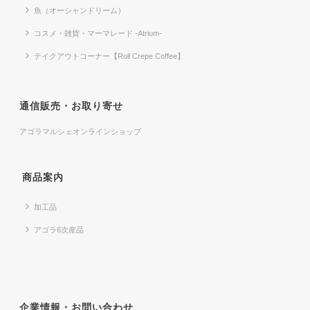
魚（オーシャンドリーム）
コスメ・雑貨・マーマレード -Atrium-
テイクアウトコーナー【Roll Crepe Coffee】
通信販売・お取り寄せ
アゴラマルシェオンラインショップ
商品案内
加工品
アゴラ6次産品
企業情報・お問い合わせ