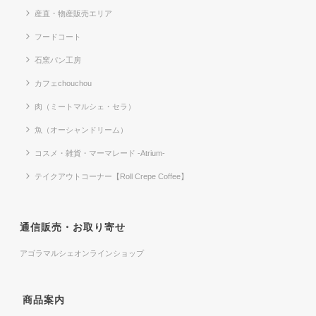
産直・物産販売エリア
フードコート
石窯パン工房
カフェchouchou
肉（ミートマルシェ・セラ）
魚（オーシャンドリーム）
コスメ・雑貨・マーマレード -Atrium-
テイクアウトコーナー【Roll Crepe Coffee】
通信販売・お取り寄せ
アゴラマルシェオンラインショップ
商品案内