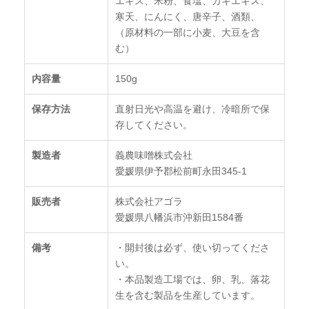
エキス、米粉、食塩、カキエキス、
寒天、にんにく、唐辛子、酒類、
（原材料の一部に小麦、大豆を含
む）
内容量
150g
保存方法
直射日光や高温を避け、冷暗所で保
存してください。
製造者
義農味噌株式会社
愛媛県伊予郡松前町永田345-1
販売者
株式会社アゴラ
愛媛県八幡浜市沖新田1584番
備考
・開封後は必ず、使い切ってくださ
い。
・本品製造工場では、卵、乳、落花
生を含む製品を生産しています。