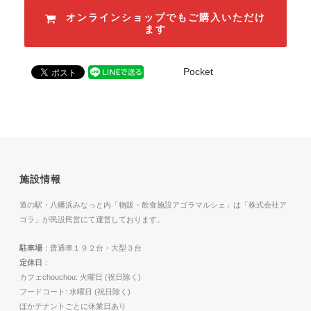
オンラインショップでもご購入いただけ
ます
Pocket
施設情報
道の駅・八幡浜みなっと内「物販・飲食施設アゴラマルシェ」は「株式会社ア
ゴラ」が民設民営にて運営しております。
駐車場
：普通車１９２台・大型３台
定休日
：
カフェchouchou: 火曜日 (祝日除く)
フードコート: 水曜日 (祝日除く)
ほかテナントごとに休業日あり