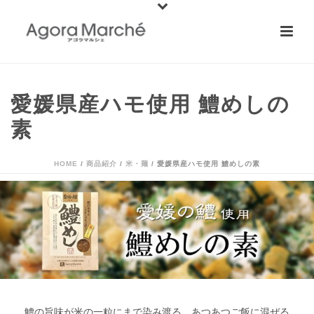
愛媛県産ハモ使用 鱧めしの
素
HOME
/
商品紹介
/
米・麺
/ 愛媛県産ハモ使用 鱧めしの素
鱧の旨味が米の一粒にまで染み渡る、あつあつご飯に混ぜる