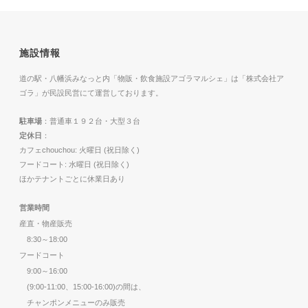
施設情報
道の駅・八幡浜みなっと内「物販・飲食施設アゴラマルシェ」は「株式会社ア
ゴラ」が民設民営にて運営しております。
駐車場
：普通車１９２台・大型３台
定休日
：
カフェchouchou: 火曜日 (祝日除く)
フードコート: 水曜日 (祝日除く)
ほかテナントごとに休業日あり
営業時間
産直・物産販売
8:30～18:00
フードコート
9:00～16:00
(9:00-11:00、15:00-16:00)の間は、
チャンポンメニューのみ販売