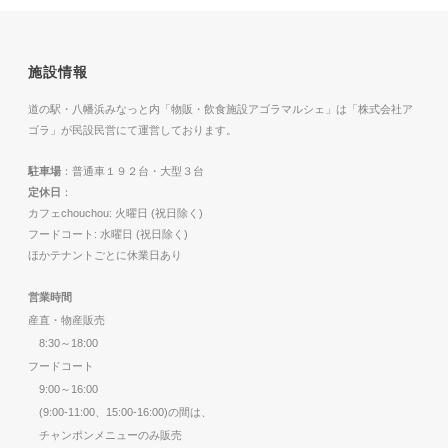
施設情報
道の駅・八幡浜みなっと内「物販・飲食施設アゴラマルシェ」は「株式会社ア
ゴラ」が民設民営にて運営しております。
駐車場
：普通車１９２台・大型３台
定休日
：
カフェchouchou: 火曜日 (祝日除く)
フードコート: 水曜日 (祝日除く)
ほかテナントごとに休業日あり
営業時間
産直・物産販売
8:30～18:00
フードコート
9:00～16:00
(9:00-11:00、15:00-16:00)の間は、
チャンポンメニューのみ販売