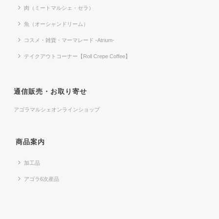
肉（ミートマルシェ・セラ）
魚（オーシャンドリーム）
コスメ・雑貨・マーマレード -Atrium-
テイクアウトコーナー【Roll Crepe Coffee】
通信販売・お取り寄せ
アゴラマルシェオンラインショップ
商品案内
加工品
アゴラ6次産品