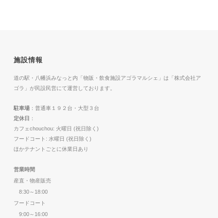
施設情報
道の駅・八幡浜みなっと内「物販・飲食施設アゴラマルシェ」は「株式会社ア
ゴラ」が民設民営にて運営しております。
駐車場
：普通車１９２台・大型３台
定休日
：
カフェchouchou: 火曜日 (祝日除く)
フードコート: 水曜日 (祝日除く)
ほかテナントごとに休業日あり
営業時間
産直・物産販売
8:30～18:00
フードコート
9:00～16:00