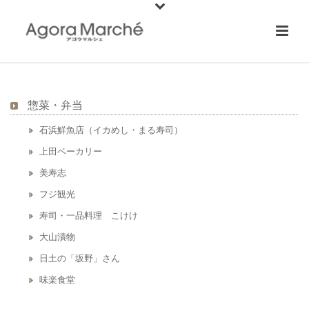
惣菜・弁当
石浜鮮魚店（イカめし・まる寿司）
上田ベーカリー
美寿志
フジ観光
寿司・一品料理 こけけ
大山漬物
日土の「坂野」さん
味楽食堂