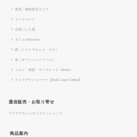
産直・物産販売エリア
フードコート
石窯パン工房
カフェchouchou
肉（ミートマルシェ・セラ）
魚（オーシャンドリーム）
コスメ・雑貨・マーマレード -Atrium-
テイクアウトコーナー【Roll Crepe Coffee】
通信販売・お取り寄せ
アゴラマルシェオンラインショップ
商品案内