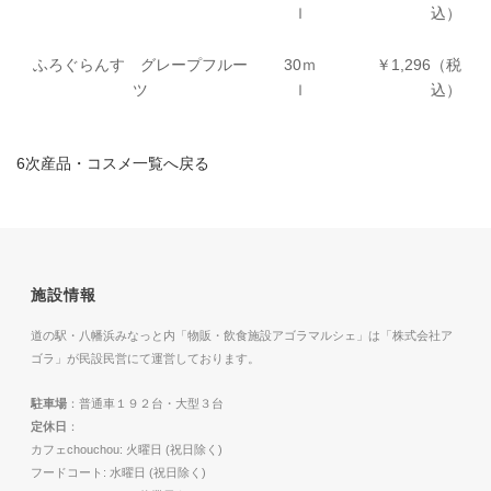
ｌ
込）
ふろぐらんす グレープフルー
30ｍ
￥1,296（税
ツ
ｌ
込）
6次産品・コスメ一覧へ戻る
施設情報
道の駅・八幡浜みなっと内「物販・飲食施設アゴラマルシェ」は「株式会社ア
ゴラ」が民設民営にて運営しております。
駐車場
：普通車１９２台・大型３台
定休日
：
カフェchouchou: 火曜日 (祝日除く)
フードコート: 水曜日 (祝日除く)