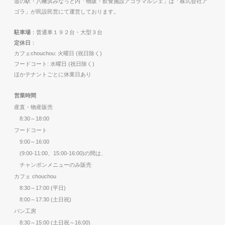
道の駅・八幡浜みなっと内「物販・飲食施設アゴラマルシェ」は「株式会社ア
ゴラ」が民設民営にて運営しております。
駐車場
：普通車１９２台・大型３台
定休日
：
カフェchouchou: 火曜日 (祝日除く)
フードコート: 水曜日 (祝日除く)
ほかテナントごとに休業日あり
営業時間
産直・物産販売
8:30～18:00
フードコート
9:00～16:00
(9:00-11:00、15:00-16:00)の間は、
チャンポンメニューのみ販売
カフェ chouchou
8:30～17:00 (平日)
8:00～17:30 (土日祝)
パン工房
8:30～15:00 (土日祝～16:00)