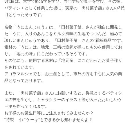
3代目は、大学で経済学を学び、専門学校で菓子を学び、その後、
パティシエとして修業した後に、実家の「田村菓子舗」さんの3代
目となったそうです。
名物「うにまんじゅう」は、「田村菓子舗」さんが独自に開発し
た「うに」入りのあんこをミルク風味の生地でつつんだ、極めて
珍しいまんじゅうであり、「田村菓子舗」さんの”看板商品”です。
素材の「うに」は、地元、三崎の漁師が採ったものを使用してお
り、「地元の味」にこだわっているそうです。
その他にも、使用する素材は「地元産」にこだわったお菓子作り
をされています。
アゴラマルシェでも、お土産として、市外の方を中心に人気の商
品となっております。
また、「田村菓子舗」さんにお願いすると、得意とするパティシ
エの技を生かし、キャラクターのイラスト等が入ったおいしいケ
ーキを作ってくれます。
お子様のお誕生日等にご注文されてみませんか？
“特製 うにケーキ”もできるかも知れませんよ？