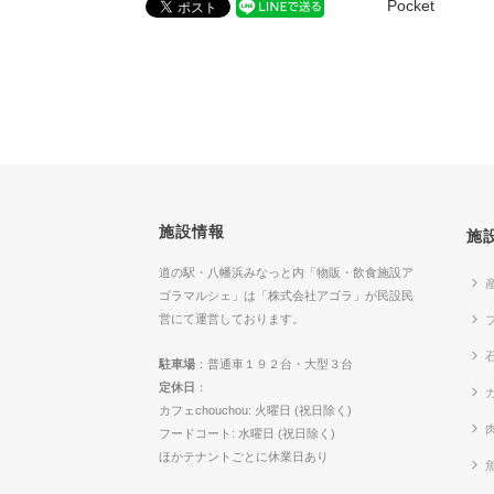
Pocket
施設情報
施
道の駅・八幡浜みなっと内「物販・飲食施設ア
ゴラマルシェ」は「株式会社アゴラ」が民設民
営にて運営しております。
駐車場
：普通車１９２台・大型３台
定休日
：
カ
カフェchouchou: 火曜日 (祝日除く)
フードコート: 水曜日 (祝日除く)
ほかテナントごとに休業日あり