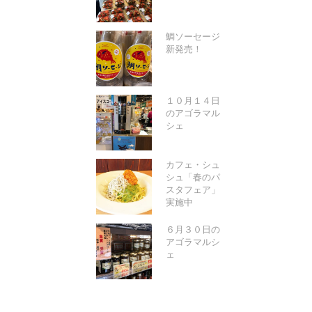
鯛ソーセージ
新発売！
１０月１４日
のアゴラマル
シェ
カフェ・シュ
シュ「春のパ
スタフェア」
実施中
６月３０日の
アゴラマルシ
ェ