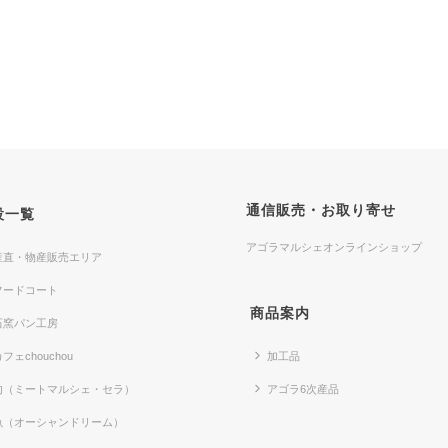
通信販売・お取り寄せ
設一覧
アゴラマルシェオンラインショップ
産直・物産販売エリア
フードコート
商品案内
石窯パン工房
フェchouchou
加工品
肉（ミートマルシェ・セラ）
アゴラ6次産品
魚（オーシャンドリーム）