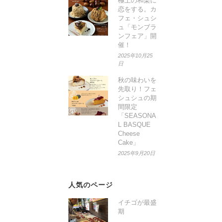
極上の和栗に
恋をする。カ
フェ・シュシ
ュ「モンブラ
ンフェア」開
催！
2025年10月25
日
秋の味わいを
先取り！フェ
シュシュの期
間限定
「SEASONA
L BASQUE
Cheese
Cake」
2025年9月20日
人気のページ
イチゴが最盛
期