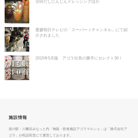
宗田だしにんじんドレッシングほか
愛媛朝日テレビの「スーパーＪチャンネル」にて紹
介されました
2015年5月版 アゴラ社長の勝手にセレクト30！
施設情報
道の駅・八幡浜みなっと内「物販・飲食施設アゴラマルシェ」は「株式会社ア
ゴラ」が民設民営にて運営しております。