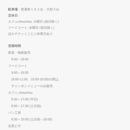
駐車場
：普通車１９２台・大型３台
定休日
：
カフェchouchou: 火曜日 (祝日除く)
フードコート: 水曜日 (祝日除く)
ほかテナントごとに休業日あり
営業時間
産直・物産販売
8:30～18:00
フードコート
9:00～16:00
(9:00-11:00、15:00-16:00)の間は、
チャンポンメニューのみ販売
カフェ chouchou
8:30～17:00 (平日)
8:00～17:30 (土日祝)
パン工房
8:30～15:00 (土日祝～16:00)
石窯ピザ