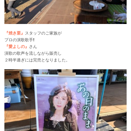
『焼き栗』
スタッフのご家族が
プロの演歌歌手❗️
『愛よしの』
さん
演歌の歌声を流しながら販売し
２時半過ぎには完売となりました。