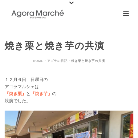
焼き栗と焼き芋の共演
HOME
/
アゴラの日記
/ 焼き栗と焼き芋の共演
１２月６日 日曜日の
アゴラマルシェは
『焼き栗』
と
『焼き芋』
の
競演でした。