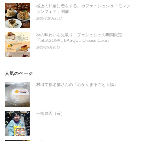
極上の和栗に恋をする。カフェ・シュシュ「モンブ
ランフェア」開催！
2025年10月25日
秋の味わいを先取り！フェシュシュの期間限定
「SEASONAL BASQUE Cheese Cake」
2025年9月20日
人気のページ
村田文福老舗さんの「みかんまるごと大福」
一柳農園（苺）