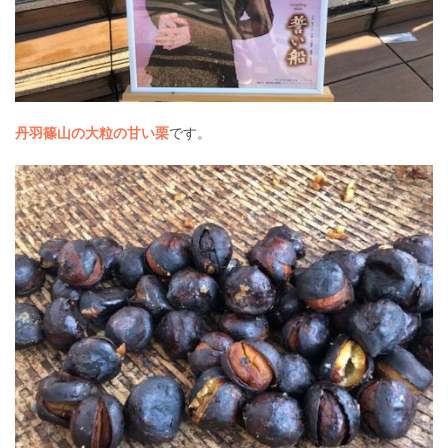
丹羽篠山の大粒の甘い栗
です。