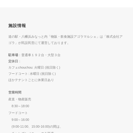
施設情報
道の駅・八幡浜みなっと内「物販・飲食施設アゴラマルシェ」は「株式会社ア
ゴラ」が民設民営にて運営しております。
駐車場
：普通車１９２台・大型３台
定休日
：
カフェchouchou: 火曜日 (祝日除く)
フードコート: 水曜日 (祝日除く)
ほかテナントごとに休業日あり
営業時間
産直・物産販売
8:30～18:00
フードコート
9:00～16:00
(9:00-11:00、15:00-16:00)の間は、