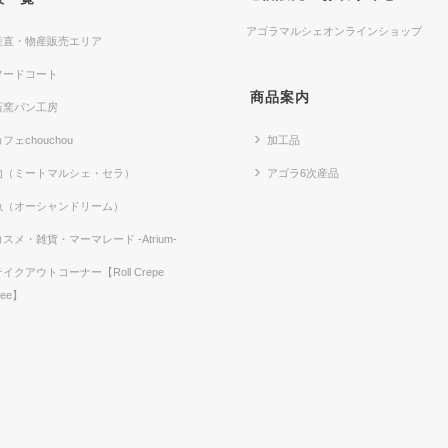
アゴラマルシェオンラインショップ
産直・物産販売エリア
フードコート
商品案内
石窯パン工房
フェchouchou
加工品
肉（ミートマルシェ・セラ）
アゴラ6次産品
魚（オーシャンドリーム）
コスメ・雑貨・マーマレード -Atrium-
テイクアウトコーナー【Roll Crepe
fee】