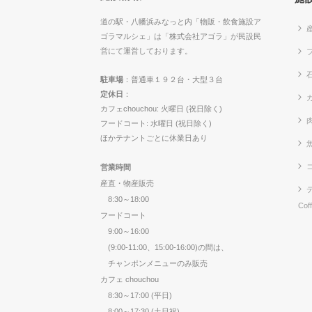
道の駅・八幡浜みなっと内「物販・飲食施設ア
ゴラマルシェ」は「株式会社アゴラ」が民設民
営にて運営しております。
駐車場
：普通車１９２台・大型３台
定休日
：
カ
カフェchouchou: 火曜日 (祝日除く)
フードコート: 水曜日 (祝日除く)
ほかテナントごとに休業日あり
営業時間
産直・物産販売
8:30～18:00
Cof
フードコート
9:00～16:00
(9:00-11:00、15:00-16:00)の間は、
チャンポンメニューのみ販売
カフェ chouchou
8:30～17:00 (平日)
8:00～17:30 (土日祝)