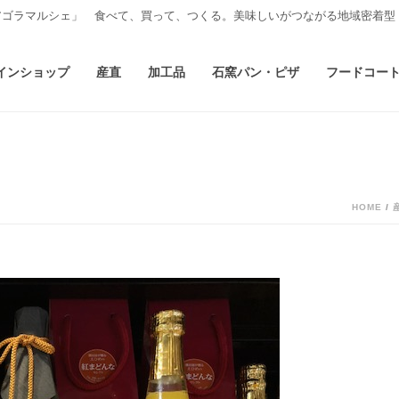
アゴラマルシェ」 食べて、買って、つくる。美味しいがつながる地域密着型
インショップ
産直
加工品
石窯パン・ピザ
フードコー
HOME
/