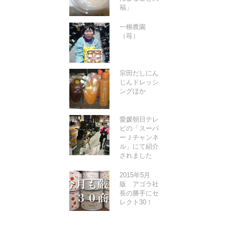
福」
一柳農園
（苺）
宗田だしにん
じんドレッシ
ングほか
愛媛朝日テレ
ビの「スーパ
ーＪチャンネ
ル」にて紹介
されました
2015年5月
版 アゴラ社
長の勝手にセ
レクト30！