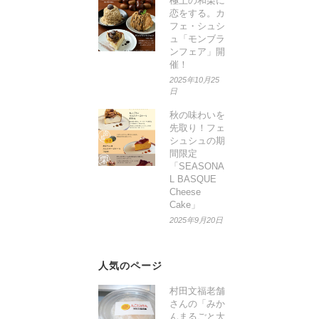
極上の和栗に
恋をする。カ
フェ・シュシ
ュ「モンブラ
ンフェア」開
催！
2025年10月25
日
秋の味わいを
先取り！フェ
シュシュの期
間限定
「SEASONA
L BASQUE
Cheese
Cake」
2025年9月20日
人気のページ
村田文福老舗
さんの「みか
んまるごと大