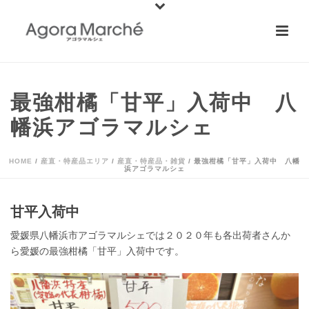
最強柑橘「甘平」入荷中 八
幡浜アゴラマルシェ
HOME
/
産直・特産品エリア
/
産直・特産品・雑貨
/ 最強柑橘「甘平」入荷中 八幡
浜アゴラマルシェ
甘平入荷中
愛媛県八幡浜市アゴラマルシェでは２０２０年も各出荷者さんか
ら愛媛の最強柑橘「甘平」入荷中です。