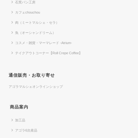
石窯パン工房
カフェchouchou
肉（ミートマルシェ・セラ）
魚（オーシャンドリーム）
コスメ・雑貨・マーマレード -Atrium-
テイクアウトコーナー【Roll Crepe Coffee】
通信販売・お取り寄せ
アゴラマルシェオンラインショップ
商品案内
加工品
アゴラ6次産品