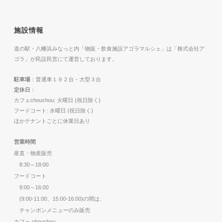
施設情報
道の駅・八幡浜みなっと内「物販・飲食施設アゴラマルシェ」は「株式会社ア
ゴラ」が民設民営にて運営しております。
駐車場
：普通車１９２台・大型３台
定休日
：
カフェchouchou: 火曜日 (祝日除く)
フードコート: 水曜日 (祝日除く)
ほかテナントごとに休業日あり
営業時間
産直・物産販売
8:30～18:00
フードコート
9:00～16:00
(9:00-11:00、15:00-16:00)の間は、
チャンポンメニューのみ販売
カフェ chouchou