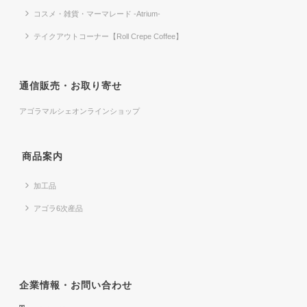
コスメ・雑貨・マーマレード -Atrium-
テイクアウトコーナー【Roll Crepe Coffee】
通信販売・お取り寄せ
アゴラマルシェオンラインショップ
商品案内
加工品
アゴラ6次産品
企業情報・お問い合わせ