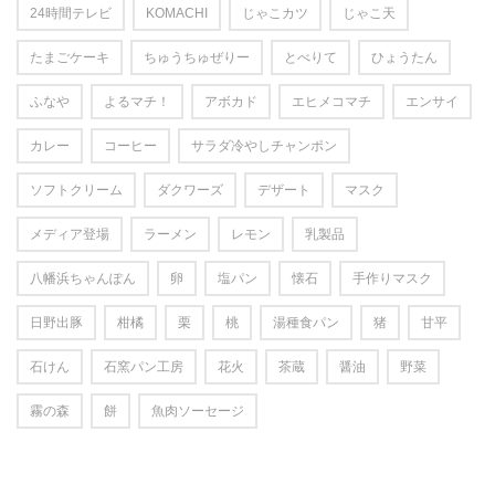
24時間テレビ
KOMACHI
じゃこカツ
じゃこ天
たまごケーキ
ちゅうちゅぜりー
とべりて
ひょうたん
ふなや
よるマチ！
アボカド
エヒメコマチ
エンサイ
カレー
コーヒー
サラダ冷やしチャンポン
ソフトクリーム
ダクワーズ
デザート
マスク
メディア登場
ラーメン
レモン
乳製品
八幡浜ちゃんぽん
卵
塩パン
懐石
手作りマスク
日野出豚
柑橘
栗
桃
湯種食パン
猪
甘平
石けん
石窯パン工房
花火
茶蔵
醤油
野菜
霧の森
餅
魚肉ソーセージ