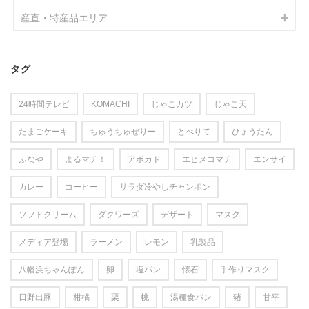
産直・特産品エリア
タグ
24時間テレビ
KOMACHI
じゃこカツ
じゃこ天
たまごケーキ
ちゅうちゅぜりー
とべりて
ひょうたん
ふなや
よるマチ！
アボカド
エヒメコマチ
エンサイ
カレー
コーヒー
サラダ冷やしチャンポン
ソフトクリーム
ダクワーズ
デザート
マスク
メディア登場
ラーメン
レモン
乳製品
八幡浜ちゃんぽん
卵
塩パン
懐石
手作りマスク
日野出豚
柑橘
栗
桃
湯種食パン
猪
甘平