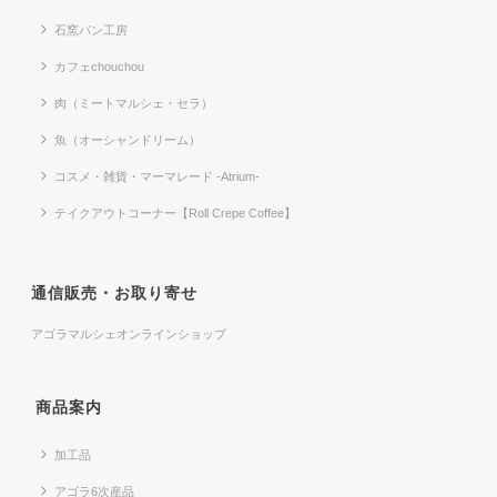
石窯パン工房
カフェchouchou
肉（ミートマルシェ・セラ）
魚（オーシャンドリーム）
コスメ・雑貨・マーマレード -Atrium-
テイクアウトコーナー【Roll Crepe Coffee】
通信販売・お取り寄せ
アゴラマルシェオンラインショップ
商品案内
加工品
アゴラ6次産品