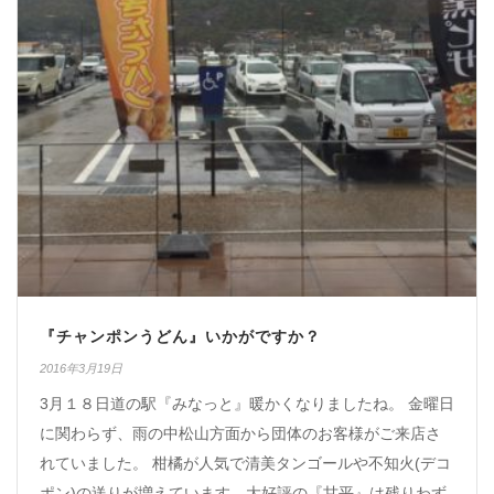
『チャンポンうどん』いかがですか？
2016年3月19日
3月１８日道の駅『みなっと』暖かくなりましたね。 金曜日
に関わらず、雨の中松山方面から団体のお客様がご来店さ
れていました。 柑橘が人気で清美タンゴールや不知火(デコ
ポン)の送りが増えています。大好評の『甘平』は残りわず