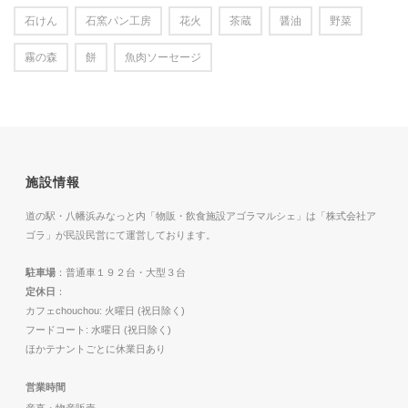
石けん
石窯パン工房
花火
茶蔵
醤油
野菜
霧の森
餅
魚肉ソーセージ
施設情報
道の駅・八幡浜みなっと内「物販・飲食施設アゴラマルシェ」は「株式会社ア
ゴラ」が民設民営にて運営しております。
駐車場
：普通車１９２台・大型３台
定休日
：
カフェchouchou: 火曜日 (祝日除く)
フードコート: 水曜日 (祝日除く)
ほかテナントごとに休業日あり
営業時間
産直・物産販売