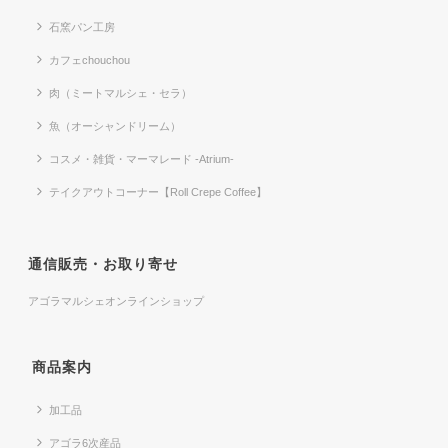
石窯パン工房
カフェchouchou
肉（ミートマルシェ・セラ）
魚（オーシャンドリーム）
コスメ・雑貨・マーマレード -Atrium-
テイクアウトコーナー【Roll Crepe Coffee】
通信販売・お取り寄せ
アゴラマルシェオンラインショップ
商品案内
加工品
アゴラ6次産品