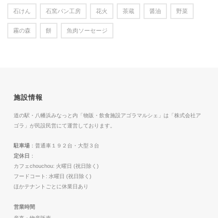
石けん
石窯パン工房
花火
茶蔵
醤油
野菜
霧の森
餅
魚肉ソーセージ
施設情報
道の駅・八幡浜みなっと内「物販・飲食施設アゴラマルシェ」は「株式会社ア
ゴラ」が民設民営にて運営しております。
駐車場
：普通車１９２台・大型３台
定休日
：
カフェchouchou: 火曜日 (祝日除く)
フードコート: 水曜日 (祝日除く)
ほかテナントごとに休業日あり
営業時間
産直・物産販売