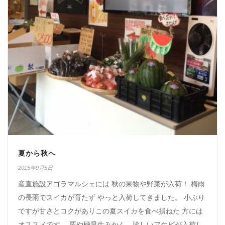
夏から秋へ
2015年9月5日
産直施設アゴラマルシェには 秋の果物や野菜が入荷！ 梅雨
の長雨でスイカが育たず やっと入荷してきました。 小ぶり
ですが甘さとコクがありこの夏スイカを食べ損ねた 方には
オススメです。 栗や極早生みかん、珍しいアケビが入荷し