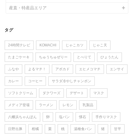
産直・特産品エリア
タグ
24時間テレビ
KOMACHI
じゃこカツ
じゃこ天
たまごケーキ
ちゅうちゅぜりー
とべりて
ひょうたん
ふなや
よるマチ！
アボカド
エヒメコマチ
エンサイ
カレー
コーヒー
サラダ冷やしチャンポン
ソフトクリーム
ダクワーズ
デザート
マスク
メディア登場
ラーメン
レモン
乳製品
八幡浜ちゃんぽん
卵
塩パン
懐石
手作りマスク
日野出豚
柑橘
栗
桃
湯種食パン
猪
甘平