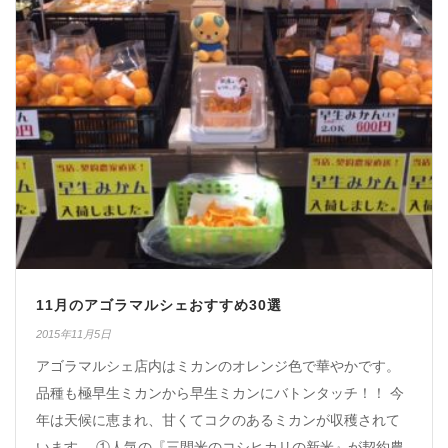
11月のアゴラマルシェおすすめ30選
2015年11月5日
アゴラマルシェ店内はミカンのオレンジ色で華やかです。
品種も極早生ミカンから早生ミカンにバトンタッチ！！ 今
年は天候に恵まれ、甘くてコクのあるミカンが収穫されて
います。 ①人気の『三間米のコシヒカリの新米』が契約農