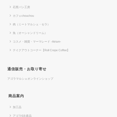
石窯パン工房
カフェchouchou
肉（ミートマルシェ・セラ）
魚（オーシャンドリーム）
コスメ・雑貨・マーマレード -Atrium-
テイクアウトコーナー【Roll Crepe Coffee】
通信販売・お取り寄せ
アゴラマルシェオンラインショップ
商品案内
加工品
アゴラ6次産品