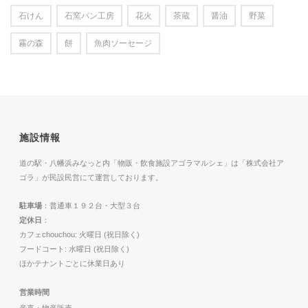
石けん
石窯パン工房
花火
茶蔵
醤油
野菜
霧の森
餅
魚肉ソーセージ
施設情報
道の駅・八幡浜みなっと内「物販・飲食施設アゴラマルシェ」は「株式会社ア
ゴラ」が民設民営にて運営しております。
駐車場
：普通車１９２台・大型３台
定休日
：
カフェchouchou: 火曜日 (祝日除く)
フードコート: 水曜日 (祝日除く)
ほかテナントごとに休業日あり
営業時間
産直・物産販売