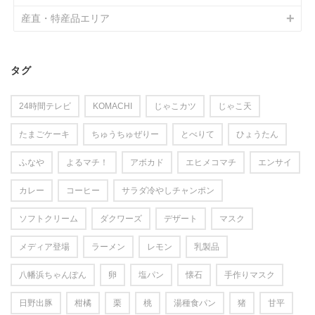
産直・特産品エリア
タグ
24時間テレビ
KOMACHI
じゃこカツ
じゃこ天
たまごケーキ
ちゅうちゅぜりー
とべりて
ひょうたん
ふなや
よるマチ！
アボカド
エヒメコマチ
エンサイ
カレー
コーヒー
サラダ冷やしチャンポン
ソフトクリーム
ダクワーズ
デザート
マスク
メディア登場
ラーメン
レモン
乳製品
八幡浜ちゃんぽん
卵
塩パン
懐石
手作りマスク
日野出豚
柑橘
栗
桃
湯種食パン
猪
甘平