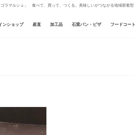
アゴラマルシェ」 食べて、買って、つくる。美味しいがつながる地域密着型
インショップ
産直
加工品
石窯パン・ピザ
フードコー