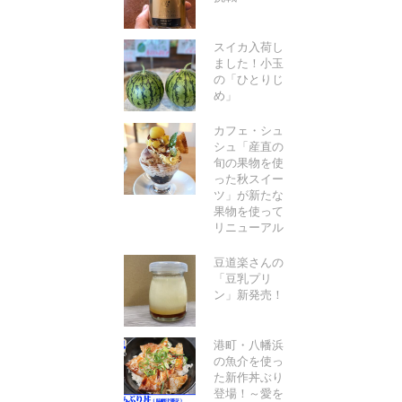
スイカ入荷し
ました！小玉
の「ひとりじ
め」
カフェ・シュ
シュ「産直の
旬の果物を使
った秋スイー
ツ」が新たな
果物を使って
リニューアル
豆道楽さんの
「豆乳プリ
ン」新発売！
港町・八幡浜
の魚介を使っ
た新作丼ぶり
登場！～愛を