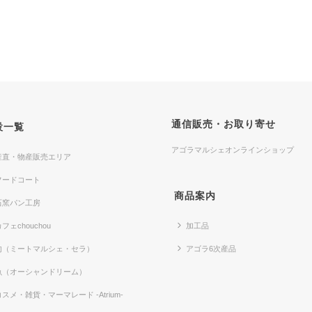
通信販売・お取り寄せ
設一覧
アゴラマルシェオンラインショップ
産直・物産販売エリア
フードコート
商品案内
石窯パン工房
フェchouchou
加工品
肉（ミートマルシェ・セラ）
アゴラ6次産品
魚（オーシャンドリーム）
コスメ・雑貨・マーマレード -Atrium-