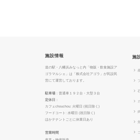
施設情報
施
道の駅・八幡浜みなっと内「物販・飲食施設ア
ゴラマルシェ」は「株式会社アゴラ」が民設民
営にて運営しております。
駐車場
：普通車１９２台・大型３台
定休日
：
カ
カフェchouchou: 火曜日 (祝日除く)
フードコート: 水曜日 (祝日除く)
ほかテナントごとに休業日あり
営業時間
産直・物産販売