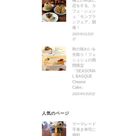
極上の和栗に
恋をする。カ
フェ・シュシ
ュ「モンブラ
ンフェア」開
催！
2025年10月25
日
秋の味わいを
先取り！フェ
シュシュの期
間限定
「SEASONA
L BASQUE
Cheese
Cake」
2025年9月20日
人気のページ
マーマレード
手巻き寿司に
挑戦