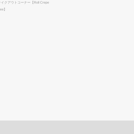
テイクアウトコーナー【Roll Crepe
fee】