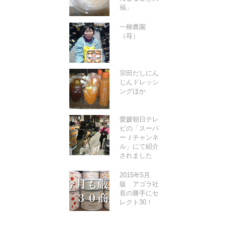
福」
一柳農園
（苺）
宗田だしにん
じんドレッシ
ングほか
愛媛朝日テレ
ビの「スーパ
ーＪチャンネ
ル」にて紹介
されました
2015年5月
版 アゴラ社
長の勝手にセ
レクト30！