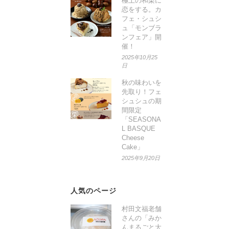
極上の和栗に
恋をする。カ
フェ・シュシ
ュ「モンブラ
ンフェア」開
催！
2025年10月25
日
秋の味わいを
先取り！フェ
シュシュの期
間限定
「SEASONA
L BASQUE
Cheese
Cake」
2025年9月20日
人気のページ
村田文福老舗
さんの「みか
んまるごと大