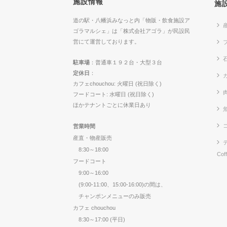
施設情報
施
道の駅・八幡浜みなっと内「物販・飲食施設ア
ゴラマルシェ」は「株式会社アゴラ」が民設民
営にて運営しております。
駐車場
：普通車１９２台・大型３台
定休日
：
カ
カフェchouchou: 火曜日 (祝日除く)
フードコート: 水曜日 (祝日除く)
ほかテナントごとに休業日あり
営業時間
産直・物産販売
8:30～18:00
Cof
フードコート
9:00～16:00
(9:00-11:00、15:00-16:00)の間は、
チャンポンメニューのみ販売
カフェ chouchou
8:30～17:00 (平日)