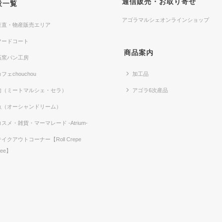
通信販売・お取り寄せ
設一覧
アゴラマルシェオンラインショップ
産直・物産販売エリア
フードコート
商品案内
石窯パン工房
フェchouchou
加工品
肉（ミートマルシェ・セラ）
アゴラ6次産品
魚（オーシャンドリーム）
コスメ・雑貨・マーマレード -Atrium-
テイクアウトコーナー【Roll Crepe
fee】