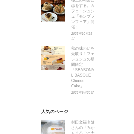
極上の和栗に
恋をする。カ
フェ・シュシ
ュ「モンブラ
ンフェア」開
催！
2025年10月25
日
秋の味わいを
先取り！フェ
シュシュの期
間限定
「SEASONA
L BASQUE
Cheese
Cake」
2025年9月20日
人気のページ
村田文福老舗
さんの「みか
んまるごと大