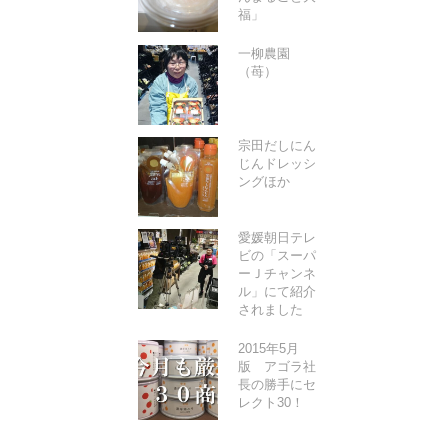
福」
一柳農園
（苺）
宗田だしにん
じんドレッシ
ングほか
愛媛朝日テレ
ビの「スーパ
ーＪチャンネ
ル」にて紹介
されました
2015年5月
版 アゴラ社
長の勝手にセ
レクト30！