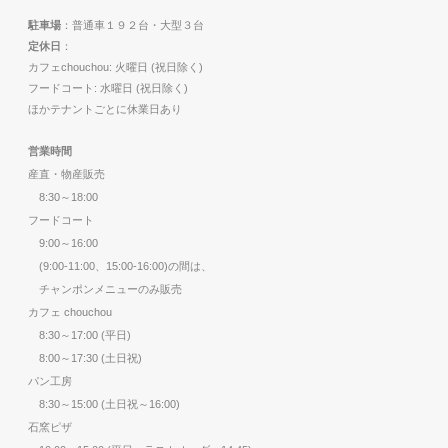
駐車場
：普通車１９２台・大型３台
定休日
：
カフェchouchou: 火曜日 (祝日除く)
フードコート: 水曜日 (祝日除く)
ほかテナントごとに休業日あり
営業時間
産直・物産販売
8:30～18:00
フードコート
9:00～16:00
(9:00-11:00、15:00-16:00)の間は、
チャンポンメニューのみ販売
カフェ chouchou
8:30～17:00 (平日)
8:00～17:30 (土日祝)
パン工房
8:30～15:00 (土日祝～16:00)
石窯ピザ