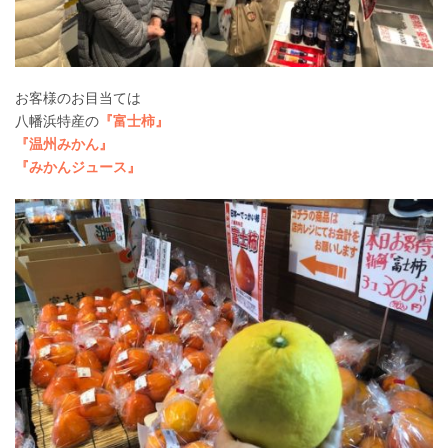
お客様のお目当ては
八幡浜特産の
『富士柿』
『温州みかん』
『みかんジュース』