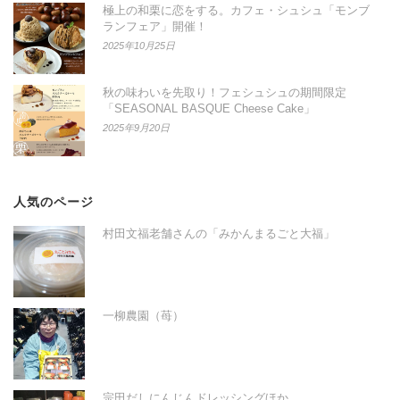
極上の和栗に恋をする。カフェ・シュシュ「モンブ
ランフェア」開催！
2025年10月25日
秋の味わいを先取り！フェシュシュの期間限定
「SEASONAL BASQUE Cheese Cake」
2025年9月20日
人気のページ
村田文福老舗さんの「みかんまるごと大福」
一柳農園（苺）
宗田だしにんじんドレッシングほか