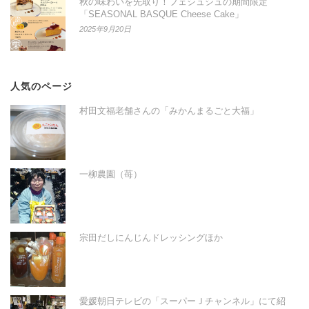
秋の味わいを先取り！フェシュシュの期間限定
「SEASONAL BASQUE Cheese Cake」
2025年9月20日
人気のページ
村田文福老舗さんの「みかんまるごと大福」
一柳農園（苺）
宗田だしにんじんドレッシングほか
愛媛朝日テレビの「スーパーＪチャンネル」にて紹