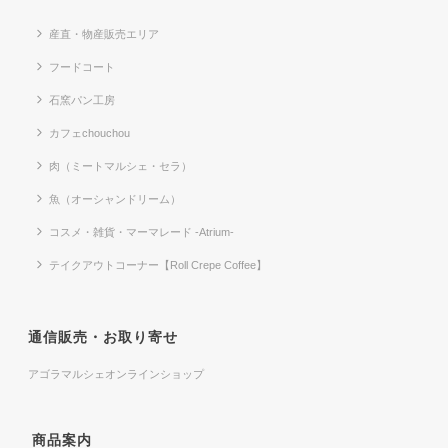
産直・物産販売エリア
フードコート
石窯パン工房
カフェchouchou
肉（ミートマルシェ・セラ）
魚（オーシャンドリーム）
コスメ・雑貨・マーマレード -Atrium-
テイクアウトコーナー【Roll Crepe Coffee】
通信販売・お取り寄せ
アゴラマルシェオンラインショップ
商品案内