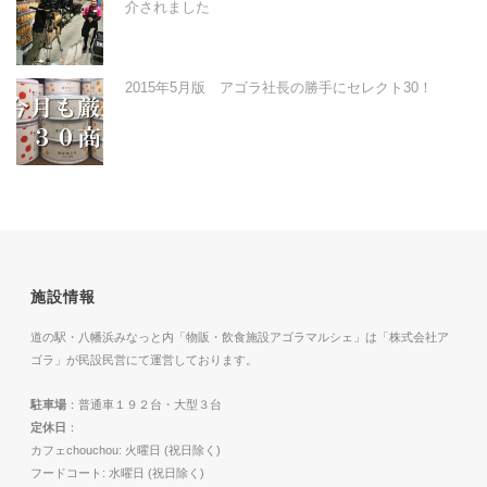
介されました
2015年5月版 アゴラ社長の勝手にセレクト30！
施設情報
道の駅・八幡浜みなっと内「物販・飲食施設アゴラマルシェ」は「株式会社ア
ゴラ」が民設民営にて運営しております。
駐車場
：普通車１９２台・大型３台
定休日
：
カフェchouchou: 火曜日 (祝日除く)
フードコート: 水曜日 (祝日除く)