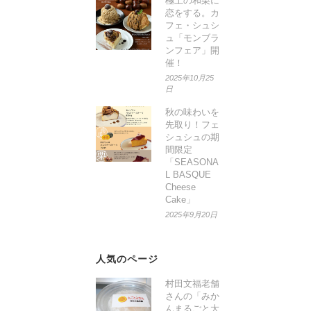
極上の和栗に
恋をする。カ
フェ・シュシ
ュ「モンブラ
ンフェア」開
催！
2025年10月25
日
秋の味わいを
先取り！フェ
シュシュの期
間限定
「SEASONA
L BASQUE
Cheese
Cake」
2025年9月20日
人気のページ
村田文福老舗
さんの「みか
んまるごと大