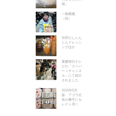
福」
一柳農園
（苺）
宗田だしにん
じんドレッシ
ングほか
愛媛朝日テレ
ビの「スーパ
ーＪチャンネ
ル」にて紹介
されました
2015年5月
版 アゴラ社
長の勝手にセ
レクト30！