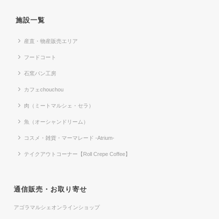
施設一覧
産直・物産販売エリア
フードコート
石窯パン工房
カフェchouchou
肉（ミートマルシェ・セラ）
魚（オーシャンドリーム）
コスメ・雑貨・マーマレード -Atrium-
テイクアウトコーナー【Roll Crepe Coffee】
通信販売・お取り寄せ
アゴラマルシェオンラインショップ