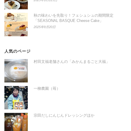
2025年10月25日
秋の味わいを先取り！フェシュシュの期間限定
「SEASONAL BASQUE Cheese Cake」
2025年9月20日
人気のページ
村田文福老舗さんの「みかんまるごと大福」
一柳農園（苺）
宗田だしにんじんドレッシングほか