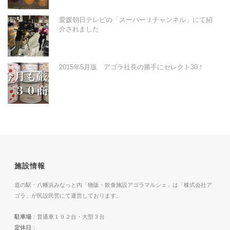
愛媛朝日テレビの「スーパーＪチャンネル」にて紹
介されました
2015年5月版 アゴラ社長の勝手にセレクト30！
施設情報
道の駅・八幡浜みなっと内「物販・飲食施設アゴラマルシェ」は「株式会社ア
ゴラ」が民設民営にて運営しております。
駐車場
：普通車１９２台・大型３台
定休日
：