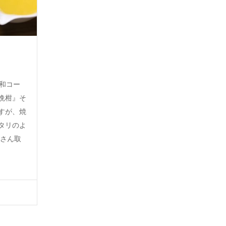
宇和コー
晩柑』そ
すが、焼
タリのよ
くさん取