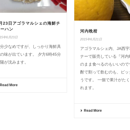
月23日アゴラマルシェの海鮮チ
ャーハン
河内晩柑
015年6月23日
2015年6月21日
分少なめですが、しっかり海鮮具
アゴラマルシェ内、JA西
の味が出ています。 夕方6時45分
ナーで販売している『河内
陽が沈みます。
のまま食べるのもいいので
酎で割って飲むのも、ピッ
うです。 一個で果汁がた
Read More
れます。
Read More