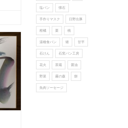
塩パン
懐石
手作りマスク
日野出豚
柑橘
栗
桃
湯種食パン
猪
甘平
石けん
石窯パン工房
花火
茶蔵
醤油
野菜
霧の森
餅
魚肉ソーセージ