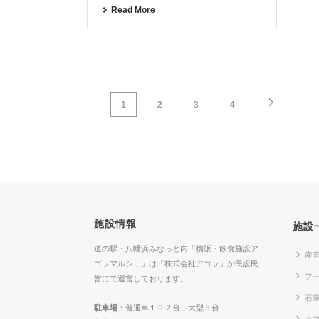
Read More
1
2
3
4
施設情報
施設
道の駅・八幡浜みなっと内「物販・飲食施設ア
産
ゴラマルシェ」は「株式会社アゴラ」が民設民
フ
営にて運営しております。
石
駐車場
：普通車１９２台・大型３台
カフ