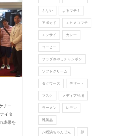
ふなや
よるマチ！
アボカド
エヒメコマチ
エンサイ
カレー
コーヒー
サラダ冷やしチャンポン
ソフトクリーム
ダクワーズ
デザート
マスク
メディア登場
ケチー
ラーメン
レモン
のナイタ
乳製品
の成果を
八幡浜ちゃんぽん
卵