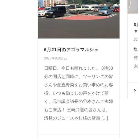
6
2
塩
6月21日のアゴラマルシェ
材
2015年6月21日
太
日曜日、今日も晴れました。 8時30
分の開店と同時に、ツーリングの皆
さんや産直野菜をお買い求めのお客
様、いつも励ましの声をかけて頂
く、元市議会議長の谷本さんご夫婦
もご来店！ 三崎共選の皆さんは、
清見のジュースや柑橘の店頭 […]