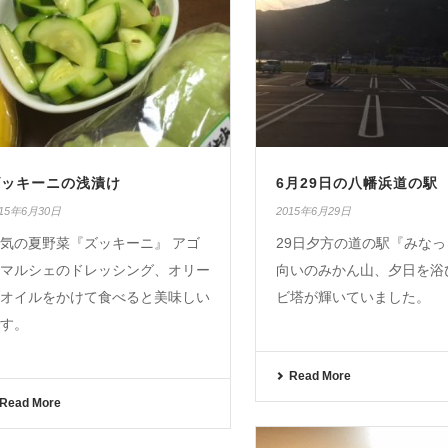
ズッキーニの浅漬け
6月29日の八幡浜道の駅
015年6月30日
2015年6月29日
気の夏野菜『ズッキーニ』 アゴ
29日夕方の道の駅『みな
マルシェのドレッシング、オリー
向いのみかん山、夕日を浴
オイルをかけて食べると美味しい
ビ塔が輝いていました。
す。
Read More
Read More