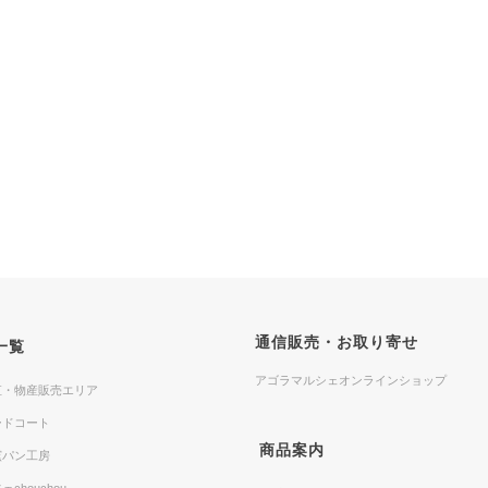
通信販売・お取り寄せ
一覧
アゴラマルシェオンラインショップ
直・物産販売エリア
ードコート
商品案内
窯パン工房
ェchouchou