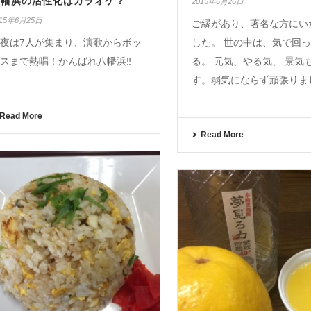
八幡浜の活性化はカラオケ？
2015年6月26日
015年6月25日
ご縁があり、著名な方にい
夜は7人が集まり、演歌からボッ
した。 世の中は、気で回
スまで熱唱！かんばれ八幡浜‼︎
る。 元気、やる気、 景気
す。弱気にならず頑張りま
Read More
Read More