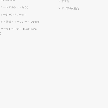
加工品
（ミートマルシェ・セラ）
アゴラ6次産品
（オーシャンドリーム）
メ・雑貨・マーマレード -Atrium-
クアウトコーナー【Roll Crepe
e】