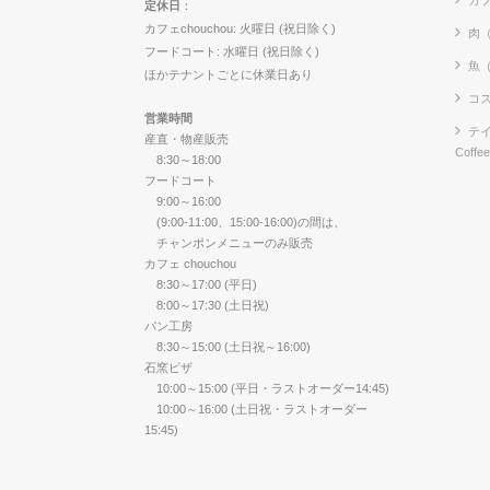
定休日
：
カフェchouchou: 火曜日 (祝日除く)
肉
フードコート: 水曜日 (祝日除く)
魚
ほかテナントごとに休業日あり
コス
営業時間
テイ
産直・物産販売
Coffe
8:30～18:00
フードコート
9:00～16:00
(9:00-11:00、15:00-16:00)の間は、
チャンポンメニューのみ販売
カフェ chouchou
8:30～17:00 (平日)
8:00～17:30 (土日祝)
パン工房
8:30～15:00 (土日祝～16:00)
石窯ピザ
10:00～15:00 (平日・ラストオーダー14:45)
10:00～16:00 (土日祝・ラストオーダー
15:45)