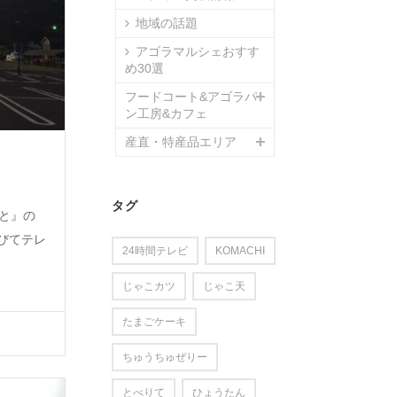
地域の話題
アゴラマルシェおすす
め30選
フードコート&アゴラパ
ン工房&カフェ
産直・特産品エリア
タグ
っと』の
びてテレ
24時間テレビ
KOMACHI
じゃこカツ
じゃこ天
たまごケーキ
ちゅうちゅぜりー
とべりて
ひょうたん