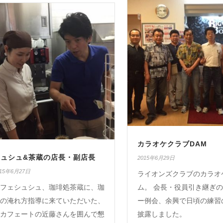
カラオケクラブDAM
シュシュ&茶蔵の店長・副店長
2015年6月29日
015年6月27日
ライオンズクラブのカラオ
フェシュシュ、珈琲処茶蔵に、珈
ム。 会長・役員引き継ぎ
の淹れ方指導に来ていただいた、
ー例会、余興で日頃の練習
カフェートの近藤さんを囲んで懇
披露しました。