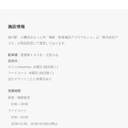
施設情報
道の駅・八幡浜みなっと内「物販・飲食施設アゴラマルシェ」は「株式会社ア
ゴラ」が民設民営にて運営しております。
駐車場
：普通車１９２台・大型３台
定休日
：
カフェchouchou: 火曜日 (祝日除く)
フードコート: 水曜日 (祝日除く)
ほかテナントごとに休業日あり
営業時間
産直・物産販売
8:30～18:00
フードコート
9:00～16:00
(9:00-11:00、15:00-16:00)の間は、