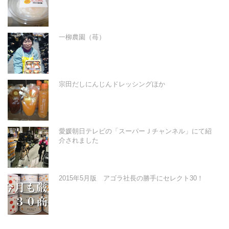
一柳農園（苺）
宗田だしにんじんドレッシングほか
愛媛朝日テレビの「スーパーＪチャンネル」にて紹
介されました
2015年5月版 アゴラ社長の勝手にセレクト30！