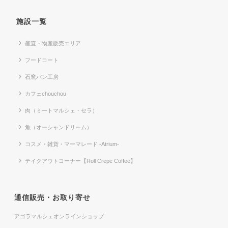
施設一覧
産直・物産販売エリア
フードコート
石窯パン工房
カフェchouchou
肉（ミートマルシェ・セラ）
魚（オーシャンドリーム）
コスメ・雑貨・マーマレード -Atrium-
テイクアウトコーナー【Roll Crepe Coffee】
通信販売・お取り寄せ
アゴラマルシェオンラインショップ