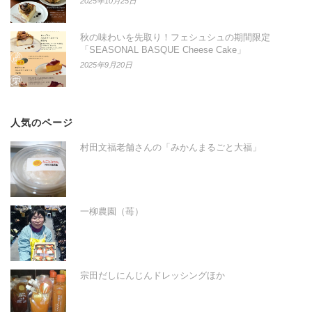
2025年10月25日
秋の味わいを先取り！フェシュシュの期間限定
「SEASONAL BASQUE Cheese Cake」
2025年9月20日
人気のページ
村田文福老舗さんの「みかんまるごと大福」
一柳農園（苺）
宗田だしにんじんドレッシングほか