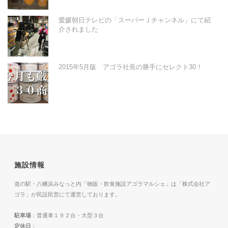
愛媛朝日テレビの「スーパーＪチャンネル」にて紹
介されました
2015年5月版 アゴラ社長の勝手にセレクト30！
施設情報
道の駅・八幡浜みなっと内「物販・飲食施設アゴラマルシェ」は「株式会社ア
ゴラ」が民設民営にて運営しております。
駐車場
：普通車１９２台・大型３台
定休日
：