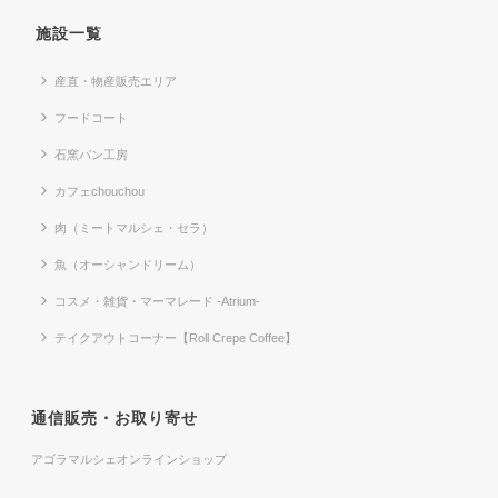
施設一覧
産直・物産販売エリア
フードコート
石窯パン工房
カフェchouchou
肉（ミートマルシェ・セラ）
魚（オーシャンドリーム）
コスメ・雑貨・マーマレード -Atrium-
テイクアウトコーナー【Roll Crepe Coffee】
通信販売・お取り寄せ
アゴラマルシェオンラインショップ