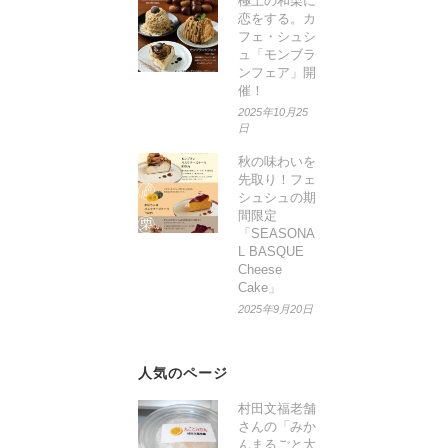
極上の和栗に
恋をする。カ
フェ・シュシ
ュ「モンブラ
ンフェア」開
催！
2025年10月25
日
秋の味わいを
先取り！フェ
シュシュの期
間限定
「SEASONA
L BASQUE
Cheese
Cake」
2025年9月20日
人気のページ
村田文福老舗
さんの「みか
んまるごと大