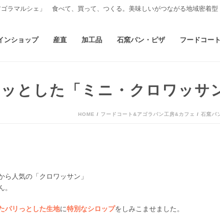
アゴラマルシェ」 食べて、買って、つくる。美味しいがつながる地域密着型
インショップ
産直
加工品
石窯パン・ピザ
フードコー
リッとした「ミニ・クロワッサ
HOME
/
フードコート&アゴラパン工房&カフェ
/
石窯パ
から人気の「クロワッサン」
ん。
たパリっとした生地
に
特別なシロップ
をしみこませました。