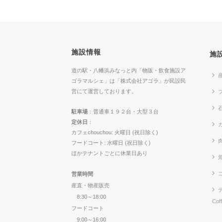
施設情報
施
道の駅・八幡浜みなっと内「物販・飲食施設ア
ゴラマルシェ」は「株式会社アゴラ」が民設民
営にて運営しております。
駐車場
：普通車１９２台・大型３台
定休日
：
カ
カフェchouchou: 火曜日 (祝日除く)
フードコート: 水曜日 (祝日除く)
ほかテナントごとに休業日あり
営業時間
産直・物産販売
8:30～18:00
Cof
フードコート
9:00～16:00