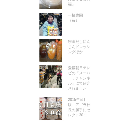
福」
一柳農園
（苺）
宗田だしにん
じんドレッシ
ングほか
愛媛朝日テレ
ビの「スーパ
ーＪチャンネ
ル」にて紹介
されました
2015年5月
版 アゴラ社
長の勝手にセ
レクト30！