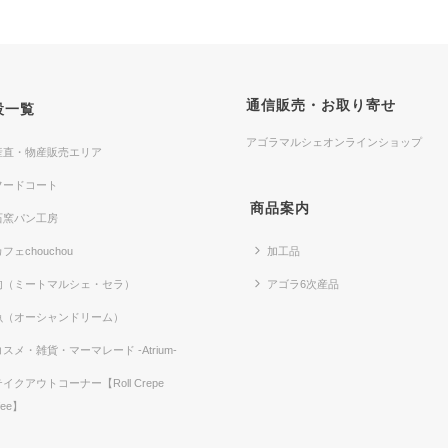
通信販売・お取り寄せ
設一覧
アゴラマルシェオンラインショップ
産直・物産販売エリア
フードコート
商品案内
石窯パン工房
フェchouchou
加工品
肉（ミートマルシェ・セラ）
アゴラ6次産品
魚（オーシャンドリーム）
コスメ・雑貨・マーマレード -Atrium-
テイクアウトコーナー【Roll Crepe
fee】