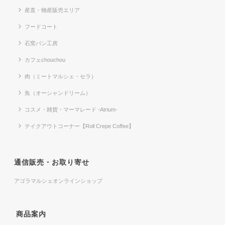
産直・物産販売エリア
フードコート
石窯パン工房
カフェchouchou
肉（ミートマルシェ・セラ）
魚（オーシャンドリーム）
コスメ・雑貨・マーマレード -Atrium-
テイクアウトコーナー【Roll Crepe Coffee】
通信販売・お取り寄せ
アゴラマルシェオンラインショップ
商品案内