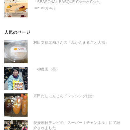
「SEASONAL BASQUE Cheese Cake」
2025年9月20日
人気のページ
村田文福老舗さんの「みかんまるごと大福」
一柳農園（苺）
宗田だしにんじんドレッシングほか
愛媛朝日テレビの「スーパーＪチャンネル」にて紹
介されました