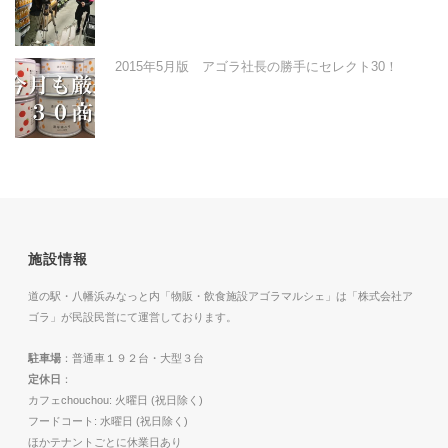
2015年5月版 アゴラ社長の勝手にセレクト30！
施設情報
道の駅・八幡浜みなっと内「物販・飲食施設アゴラマルシェ」は「株式会社ア
ゴラ」が民設民営にて運営しております。
駐車場
：普通車１９２台・大型３台
定休日
：
カフェchouchou: 火曜日 (祝日除く)
フードコート: 水曜日 (祝日除く)
ほかテナントごとに休業日あり