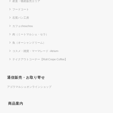
産直・物産販売エリア
フードコート
石窯パン工房
カフェchouchou
肉（ミートマルシェ・セラ）
魚（オーシャンドリーム）
コスメ・雑貨・マーマレード -Atrium-
テイクアウトコーナー【Roll Crepe Coffee】
通信販売・お取り寄せ
アゴラマルシェオンラインショップ
商品案内