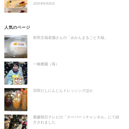
2025年9月20日
人気のページ
村田文福老舗さんの「みかんまるごと大福」
一柳農園（苺）
宗田だしにんじんドレッシングほか
愛媛朝日テレビの「スーパーＪチャンネル」にて紹
介されました