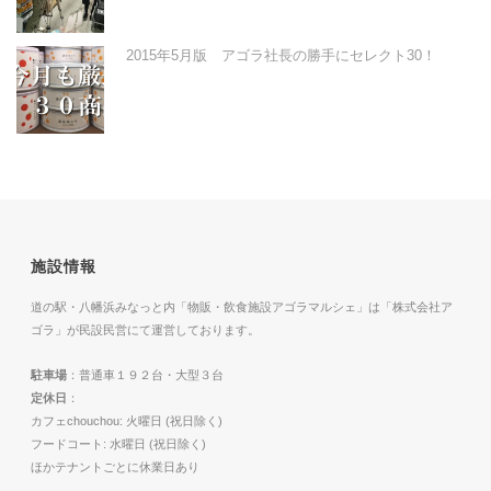
2015年5月版 アゴラ社長の勝手にセレクト30！
施設情報
道の駅・八幡浜みなっと内「物販・飲食施設アゴラマルシェ」は「株式会社ア
ゴラ」が民設民営にて運営しております。
駐車場
：普通車１９２台・大型３台
定休日
：
カフェchouchou: 火曜日 (祝日除く)
フードコート: 水曜日 (祝日除く)
ほかテナントごとに休業日あり