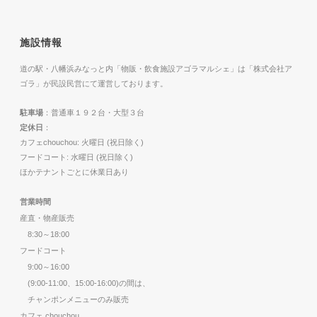
施設情報
道の駅・八幡浜みなっと内「物販・飲食施設アゴラマルシェ」は「株式会社ア
ゴラ」が民設民営にて運営しております。
駐車場
：普通車１９２台・大型３台
定休日
：
カフェchouchou: 火曜日 (祝日除く)
フードコート: 水曜日 (祝日除く)
ほかテナントごとに休業日あり
営業時間
産直・物産販売
8:30～18:00
フードコート
9:00～16:00
(9:00-11:00、15:00-16:00)の間は、
チャンポンメニューのみ販売
カフェ chouchou