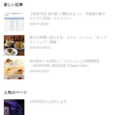
新しい記事
【全国7位】道の駅 八幡浜みなっと「全国道の駅グ
ランプリ2026」ランクイン！
2026年7月18日
極上の和栗に恋をする。カフェ・シュシュ「モンブ
ランフェア」開催！
2025年10月25日
秋の味わいを先取り！フェシュシュの期間限定
「SEASONAL BASQUE Cheese Cake」
2025年9月20日
人気のページ
11月16日から点灯します。