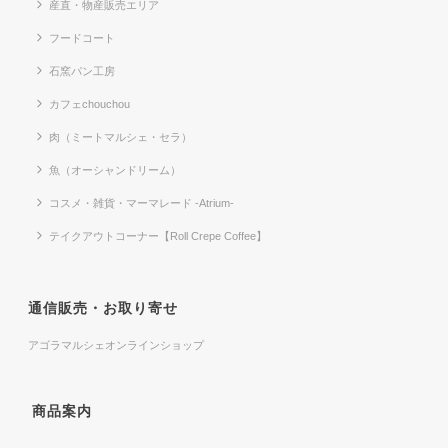
産直・物産販売エリア
フードコート
石窯パン工房
カフェchouchou
肉（ミートマルシェ・セラ）
魚（オーシャンドリーム）
コスメ・雑貨・マーマレード -Atrium-
テイクアウトコーナー【Roll Crepe Coffee】
通信販売・お取り寄せ
アゴラマルシェオンラインショップ
商品案内