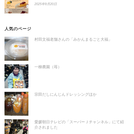
2025年9月20日
人気のページ
村田文福老舗さんの「みかんまるごと大福」
一柳農園（苺）
宗田だしにんじんドレッシングほか
愛媛朝日テレビの「スーパーＪチャンネル」にて紹
介されました