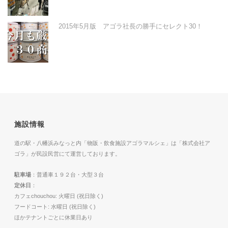
2015年5月版 アゴラ社長の勝手にセレクト30！
施設情報
道の駅・八幡浜みなっと内「物販・飲食施設アゴラマルシェ」は「株式会社ア
ゴラ」が民設民営にて運営しております。
駐車場
：普通車１９２台・大型３台
定休日
：
カフェchouchou: 火曜日 (祝日除く)
フードコート: 水曜日 (祝日除く)
ほかテナントごとに休業日あり