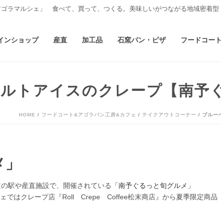
アゴラマルシェ」 食べて、買って、つくる。美味しいがつながる地域密着型
インショップ
産直
加工品
石窯パン・ピザ
フードコー
グルトアイスのクレープ【南予
HOME
/
フードコート&アゴラパン工房&カフェ
/
テイクアウトコーナー
/ ブル
メ」
の道の駅や産直施設で、開催されている
「南予ぐるっと旬グルメ」
はクレープ店『Roll Crepe Coffee松末商店』から夏季限定商品