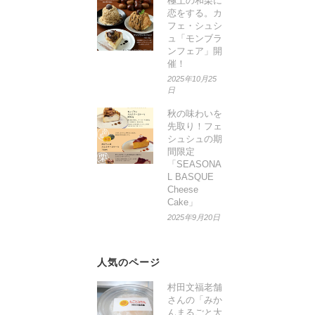
極上の和栗に
恋をする。カ
フェ・シュシ
ュ「モンブラ
ンフェア」開
催！
2025年10月25
日
秋の味わいを
先取り！フェ
シュシュの期
間限定
「SEASONA
L BASQUE
Cheese
Cake」
2025年9月20日
人気のページ
村田文福老舗
さんの「みか
んまるごと大