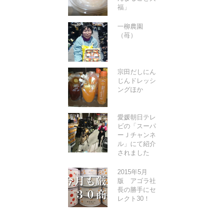
福」
一柳農園
（苺）
宗田だしにん
じんドレッシ
ングほか
愛媛朝日テレ
ビの「スーパ
ーＪチャンネ
ル」にて紹介
されました
2015年5月
版 アゴラ社
長の勝手にセ
レクト30！