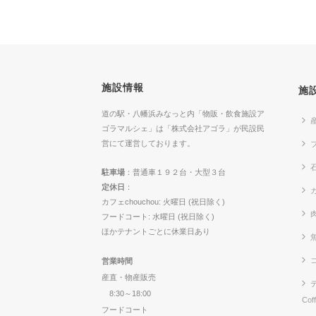
施設情報
施
道の駅・八幡浜みなっと内「物販・飲食施設ア
ゴラマルシェ」は「株式会社アゴラ」が民設民
営にて運営しております。
駐車場
：普通車１９２台・大型３台
定休日
：
カ
カフェchouchou: 火曜日 (祝日除く)
フードコート: 水曜日 (祝日除く)
ほかテナントごとに休業日あり
営業時間
産直・物産販売
8:30～18:00
Cof
フードコート