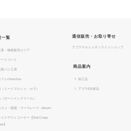
通信販売・お取り寄せ
設一覧
アゴラマルシェオンラインショップ
産直・物産販売エリア
フードコート
商品案内
石窯パン工房
フェchouchou
加工品
肉（ミートマルシェ・セラ）
アゴラ6次産品
魚（オーシャンドリーム）
コスメ・雑貨・マーマレード -Atrium-
テイクアウトコーナー【Roll Crepe
fee】